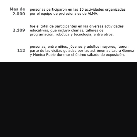
Siguiente
People Search
Logística
Trabaja en ALMA
About ALMA
Descubrimientos de ALMA
Cómo funciona ALMA
Equipo humano
Ficha básica de ALMA
Outreach
Recursos Descargables
Tours Virtuales
Contáctanos