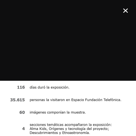
Únete a nuestro boletín de noticias
¡REGÍSTRATE!
Confirma tu suscripción y recibirás todos los comunicados de prensa,
comunicados de imágenes y anuncios de ALMA en tu bandeja de
entrada.
General
Copyright
Anterior
Intranet