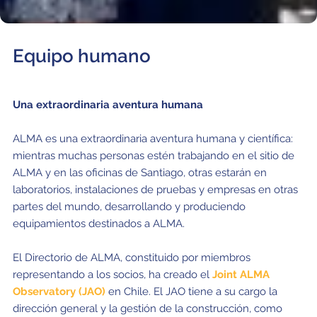
Educación y Divulgación
Programa
Slack de conferencia
Equipo humano
Información para expositores
Grabaciones
Una extraordinaria aventura humana
Logística de carteles
ALMA es una extraordinaria aventura humana y científica:
mientras muchas personas estén trabajando en el sitio de
Eventos
ALMA y en las oficinas de Santiago, otras estarán en
Personas
laboratorios, instalaciones de pruebas y empresas en otras
partes del mundo, desarrollando y produciendo
Expositores
Información de viaje / logística
equipamientos destinados a ALMA.
SOC / LOC
Lugar y Alojamiento
Registro
El Directorio de ALMA, constituido por miembros
representando a los socios, ha creado el
Joint ALMA
Asistentes
Transporte
Noticias
Observatory (JAO)
en Chile. El JAO tiene a su cargo la
Dónde comer
Declaración de privacidad
dirección general y la gestión de la construcción, como