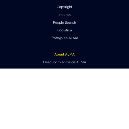
Copyright
Intranet
People Search
Logística
Trabaja en ALMA
About ALMA
Descubrimientos de ALMA
Cómo funciona ALMA
Equipo humano
Ficha básica de ALMA
Outreach
Recursos Descargables
Tours Virtuales
Contáctanos