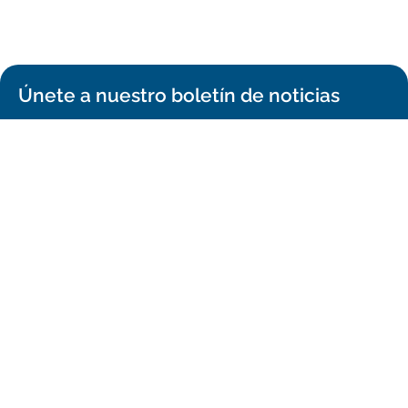
Únete a nuestro boletín de noticias
¡REGÍSTRATE!
Confirma tu suscripción y recibirás todos los comunicados de prensa,
comunicados de imágenes y anuncios de ALMA en tu bandeja de
entrada.
General