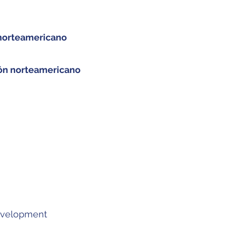
 norteamericano
ón norteamericano
evelopment