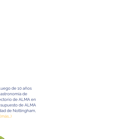
 luego de 10 años
ioastronomía de
ectorio de ALMA en
resupuesto de ALMA
idad de Nottingham,
(más…)