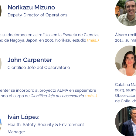
Norikazu Mizuno
Deputy Director of Operations
 su doctorado en astrofísica en la Escuela de Ciencias
Álvaro reci
ad de Nagoya, Japón, en 2001. Norikazu estudió
(más…)
2014, su ma
John Carpenter
Científico Jefe del Observatorio
Catalina Ma
2023, asum
penter se incorporó al proyecto ALMA en septiembre
Observatory
endo el cargo de
Científico Jefe del o
bservatorio
.
(más…)
de Chile, 
Iván López
Health, Safety, Security & Environment
Manager