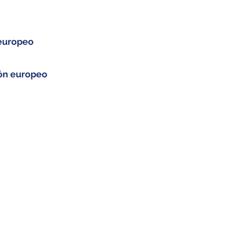
 europeo
ón europeo