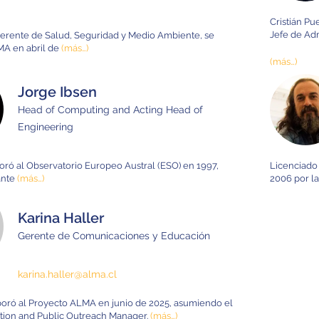
Cristián P
Jefe de Adm
Gerente de Salud, Seguridad y Medio Ambiente, se
MA en abril de
(más…)
(más…)
Jorge Ibsen
Head of Computing and Acting Head of
Engineering
oró al Observatorio Europeo Austral (ESO) en 1997,
Licenciado 
ante
(más…)
2006 por l
Karina Haller
Gerente de Comunicaciones y Educación
karina.haller@alma.cl
poró al Proyecto ALMA en junio de 2025, asumiendo el
tion and Public Outreach Manager.
(más…)