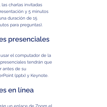
, las charlas invitadas
presentación y 5 minutos
 una duración de 15
utos para preguntas).
es presenciales
 usar el computador de la
s presenciales tendrán que
r antes de su
rPoint (pptx) y Keynote.
es en línea
birán un enlace de Zoom el