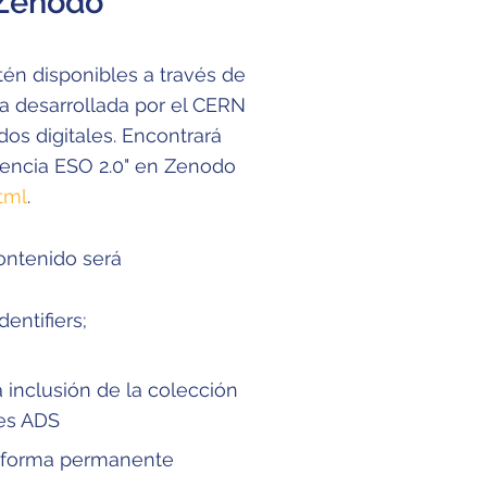
 Zenodo
tén disponibles a través de
ma desarrollada por el CERN
s digitales. Encontrará
erencia ESO 2.0" en Zenodo
tml
.
ontenido será
entifiers;
a inclusión de la colección
nes ADS
e forma permanente