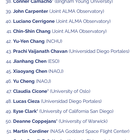
Conner Camacho*
(Brigham Young University)
John Carpenter
(Joint ALMA Observatory)
Luciano Cerrigone
(Joint ALMA Observatory)
Chin-Shin Chang
(Joint ALMA Observatory)
Yu-Yen Chang
(NCHU)
Prachi Vaijanath Chavan
(Universidad Diego Portales)
Jianhang Chen
(ESO)
Xiaoyang Chen
(NAOJ)
Yu Cheng
(NAOJ)
Claudia Cicone*
(University of Oslo)
Lucas Cieza
(Universidad Diego Portales)
Ilyse Clark*
(University of California San Diego)
Deanne Coppejans*
(University of Warwick)
Martin Cordiner
(NASA Goddard Space Flight Center)