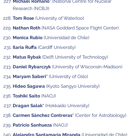
Michael Romano*
(National Centre for Nuclear
Research (NCBJ))
Tom Rose
(University of Waterloo)
Nathan Roth
(NASA Goddard Space Flight Center)
Monica Rubio
(Universidad de Chile)
Ilaria Ruffa
(Cardiff University)
Matus Rybak
(Delft University of Technology)
Daniel Rybarczyk
(University of Wisconsin-Madison)
Maryam Saberi*
(University of Oslo)
Hideo Sagawa
(Kyoto Sangyo University)
Toshiki Saito
(NAOJ)
Dragan Salak*
(Hokkaido University)
Carmen Sánchez Contreras*
(Center for Astrobiology)
Patricio Sanhueza
(NAOJ)
Alejandro Santamaría Miranda
(Universidad de Chile)