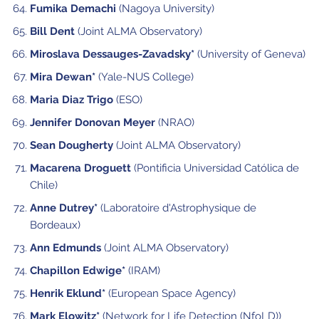
Fumika Demachi
(Nagoya University)
Bill Dent
(Joint ALMA Observatory)
Miroslava Dessauges-Zavadsky*
(University of Geneva)
Mira Dewan*
(Yale-NUS College)
Maria Diaz Trigo
(ESO)
Jennifer Donovan Meyer
(NRAO)
Sean Dougherty
(Joint ALMA Observatory)
Macarena Droguett
(Pontificia Universidad Católica de
Chile)
Anne Dutrey*
(Laboratoire d'Astrophysique de
Bordeaux)
Ann Edmunds
(Joint ALMA Observatory)
Chapillon Edwige*
(IRAM)
Henrik Eklund*
(European Space Agency)
Mark Elowitz*
(Network for Life Detection (NfoLD))