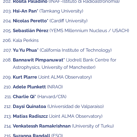
Rosita Paladino
(INAF-Istituto di Radioastronomia)
Hsi-An Pan*
(Tamkang University)
Nicolas Peretto*
(Cardiff University)
Sebastián Pérez
(YEMS Millennium Nucleus / USACH)
Kala Perkins
Yu Yu Phua*
(California Institute of Technology)
Bannawit Pimpanuwat*
(Jodrell Bank Centre for
Astrophysics, University of Manchester)
Kurt Plarre
(Joint ALMA Observatory)
Adele Plunkett
(NRAO)
Charlie Qi*
(Harvard/CfA)
Daysi Quinatoa
(Universidad de Valparaíso)
Matias Radiszcz
(Joint ALMA Observatory)
Venkatessh Ramakrishnan
(University of Turku)
Suzanna Randall
(ESO)