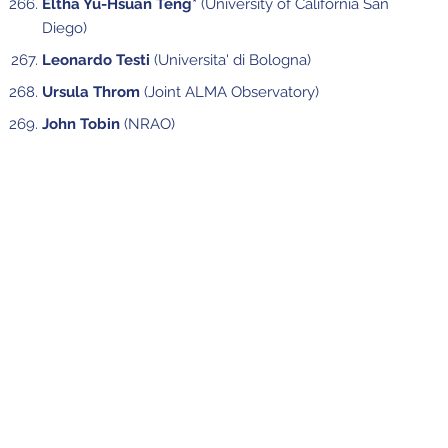
Eltha Yu-Hsuan Teng*
(University of California San
Diego)
Leonardo Testi
(Universita' di Bologna)
Ursula Throm
(Joint ALMA Observatory)
John Tobin
(NRAO)
Aditya Togi*
(Texas State University)
Maria Carmen Toribio*
(Chalmers Institute of
Technology)
Kisetsu Tsuge
(University of Tokyo)
Akiyoshi Tsujita
(University of Tokyo)
Takafumi Tsukui*
(Australian National University)
Shutaro Ueda
(ASIAA)
Ryosuke Uematsu*
(Kyoto University)
Hideki Umehata
(Nagoya University)
Ramlal Unnikrishnan*
(Chalmers University of