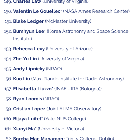
Charles Law
(University of Virginia)
Valentin Le Gouellec*
(NASA Ames Research Center)
Blake Ledger
(McMaster University)
Bumhyun Lee*
(Korea Astronomy and Space Science
Institute)
Rebecca Levy
(University of Arizona)
Zhe-Yu Lin
(University of Virginia)
Andy Lipnicky
(NRAO)
Kuo Liu
(Max-Planck-Institute for Radio Astronomy)
Elisabetta Liuzzo*
(INAF - IRA (Bologna))
Ryan Loomis
(NRAO)
Cristian Lopez
(Joint ALMA Observatory)
Bijaya Luitel*
(Yale-NUS College)
Xiaoyi Ma*
(University of Victoria)
Sorcha Mac Manamon
(Trinity College, Dublin)