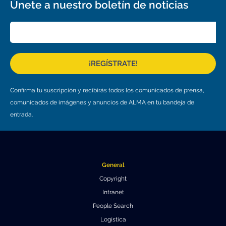
Educación y Divulgación
Únete a nuestro boletín de noticias
Programa
Slack de conferencia
Información para expositores
¡REGÍSTRATE!
Grabaciones
Confirma tu suscripción y recibirás todos los comunicados de prensa,
Logística de carteles
comunicados de imágenes y anuncios de ALMA en tu bandeja de
Eventos
entrada.
Personas
Expositores
Información de viaje / logística
General
SOC / LOC
Lugar y Alojamiento
Registro
Copyright
Intranet
Asistentes
Transporte
Noticias
People Search
Dónde comer
Declaración de privacidad
Logística