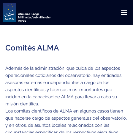
English
Español
Comités ALMA
Sobre ALMA
Descubrimientos
Noticias
Además de la administración, que cuida de los aspectos
operacionales cotidianos del observatorio, hay entidades
Orígenes
Anuncios
Extensión
asesoras externas e independientes a cargo de los
aspectos científicos y técnicos más importantes que
Cooperación global
Comunicados de Prensa
Descargas
Multimedia
inciden en la capacidad de ALMA para llevar a cabo su
misión científica.
Ubicación privilegiada
Blog Científico
Visitas
Galería de Imágenes
ALMA para
Los comités científicos de ALMA en algunos casos tienen
Observando con ALMA
ALMA en la Prensa
Visitas Educacionales / Científicas / Instituciones
Solicitud de Charlas
Videos
que hacerse cargo de aspectos generales del observatorio,
Científicos
y en otros, de asuntos locales relacionados con las
Cómo ve ALMA
ALMA en Chile
Contactos de Prensa
Visitas de Prensa
Glosario
Tours virtuales
circunstancias específicas de los respectivos ejecutivos.