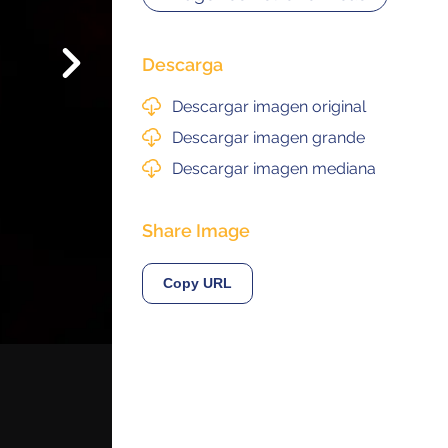
Siguiente
Descarga
© 2021 ALMA Observatory
Descargar imagen original
órdova 3107, Vitacura , Santiago, Chile | Phone: +56 2 2467 6100
tera CH 23, San Pedro de Atacama, Chile | Phone: +56 2 2467 6416
Descargar imagen grande
Descargar imagen mediana
Share Image
Copy URL