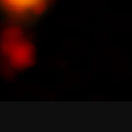
de ALMA
Santiago Central Offices (SCO): Alonso de C
Operation Support Facilities (OSF): Kilómetro 121, Carre