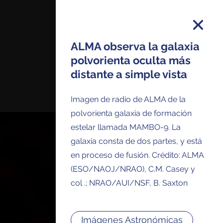
ALMA observa la galaxia
polvorienta oculta más
distante a simple vista
 y recibirás todos los comunicados de
e imágenes y anuncios de ALMA en tu
Imagen de radio de ALMA de la
polvorienta galaxia de formación
estelar llamada MAMBO-9. La
galaxia consta de dos partes, y está
en proceso de fusión. Crédito: ALMA
(ESO/NAOJ/NRAO), C.M. Casey y
col .; NRAO/AUI/NSF, B. Saxton
Imágenes Astronómicas