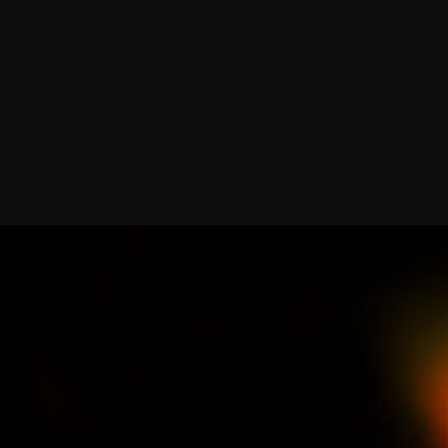
Únete a nuestro boletín de
General
About ALMA
Copyright
Descubrimien
Intranet
Cómo funcion
People Search
Equipo human