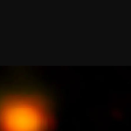
 noticias
Confirma tu suscripción
prensa, comunicados d
¡REGÍSTRATE!
bandeja de entrada.
Outreach
tos de ALMA
Recursos Descargables
a ALMA
Tours Virtuales
o
Contáctanos