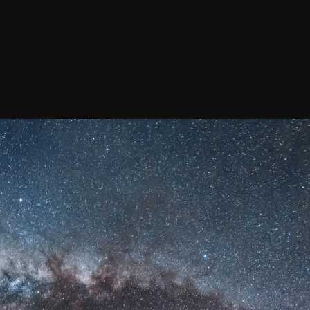
 noticias
Confirma tu suscripción
prensa, comunicados d
¡REGÍSTRATE!
bandeja de entrada.
Outreach
tos de ALMA
Recursos Descargables
a ALMA
Tours Virtuales
o
Contáctanos