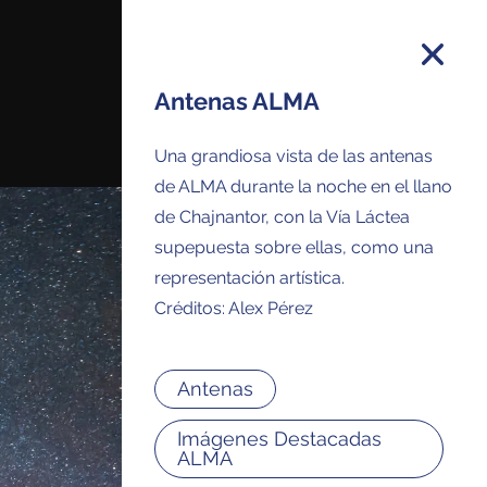
Antenas ALMA
Una grandiosa vista de las antenas
 y recibirás todos los comunicados de
de ALMA durante la noche en el llano
e imágenes y anuncios de ALMA en tu
de Chajnantor, con la Vía Láctea
supepuesta sobre ellas, como una
representación artística.
Créditos: Alex Pérez
Antenas
Imágenes Destacadas
ALMA