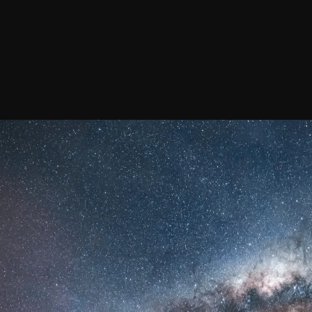
Únete a nuestro boletín de
General
About ALMA
Copyright
Descubrimien
Intranet
Cómo funcion
People Search
Equipo human