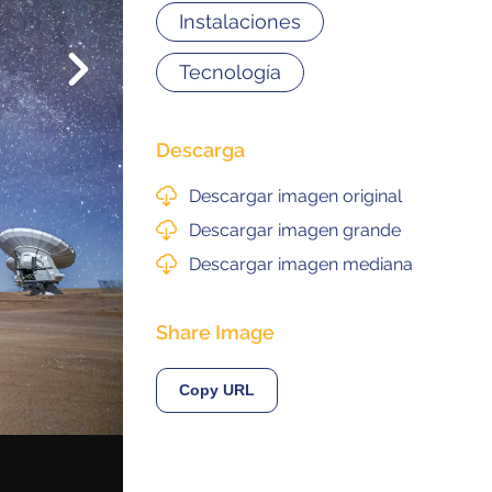
Instalaciones
Siguiente
Tecnología
© 2021 ALMA Observatory
órdova 3107, Vitacura , Santiago, Chile | Phone: +56 2 2467 6100
tera CH 23, San Pedro de Atacama, Chile | Phone: +56 2 2467 6416
Descarga
Descargar imagen original
Descargar imagen grande
Descargar imagen mediana
Share Image
Copy URL