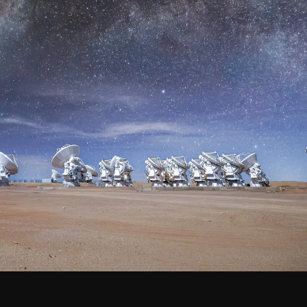
de ALMA
Santiago Central Offices (SCO): Alonso de C
Operation Support Facilities (OSF): Kilómetro 121, Carre