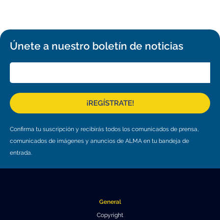
Educación y Divulgación
Programa
Slack de conferencia
Únete a nuestro boletín de noticias
Información para expositores
Grabaciones
Logística de carteles
¡REGÍSTRATE!
Eventos
Confirma tu suscripción y recibirás todos los comunicados de prensa,
Personas
comunicados de imágenes y anuncios de ALMA en tu bandeja de
Expositores
Información de viaje / logística
entrada.
SOC / LOC
Lugar y Alojamiento
Registro
Asistentes
Transporte
Noticias
General
Dónde comer
Declaración de privacidad
Copyright