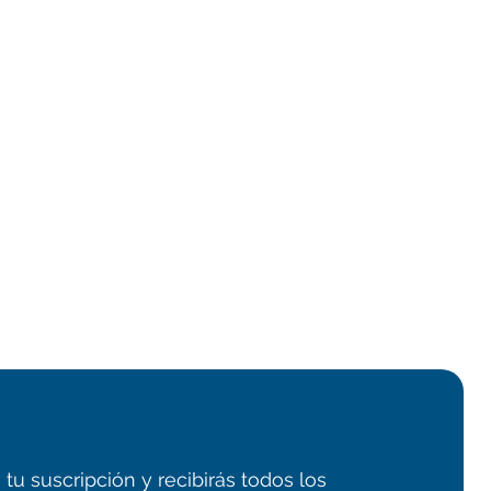
tu suscripción y recibirás todos los