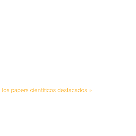
 los papers científicos destacados »