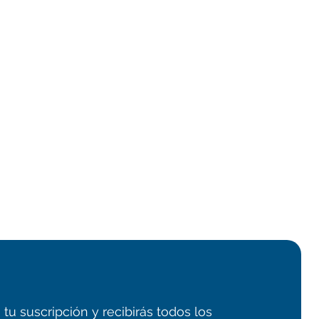
tu suscripción y recibirás todos los