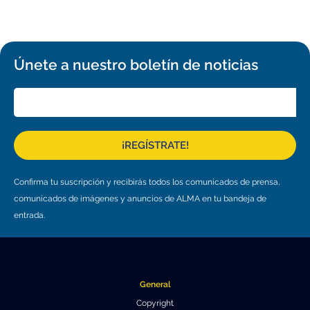
Educación y Divulgación
Programa
Slack de conferencia
Únete a nuestro boletín de noticias
Información para expositores
Grabaciones
Logística de carteles
¡REGÍSTRATE!
Eventos
Confirma tu suscripción y recibirás todos los comunicados de prensa,
Personas
comunicados de imágenes y anuncios de ALMA en tu bandeja de
Expositores
Información de viaje / logística
entrada.
SOC / LOC
Lugar y Alojamiento
Registro
Asistentes
Transporte
Noticias
General
Dónde comer
Declaración de privacidad
Copyright