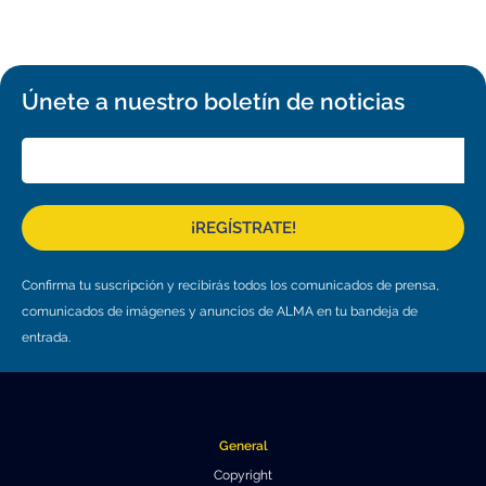
Educación y Divulgación
Programa
Slack de conferencia
Únete a nuestro boletín de noticias
Información para expositores
Grabaciones
Logística de carteles
¡REGÍSTRATE!
Eventos
Confirma tu suscripción y recibirás todos los comunicados de prensa,
Personas
comunicados de imágenes y anuncios de ALMA en tu bandeja de
Expositores
Información de viaje / logística
entrada.
SOC / LOC
Lugar y Alojamiento
Registro
Asistentes
Transporte
Noticias
General
Dónde comer
Declaración de privacidad
Copyright