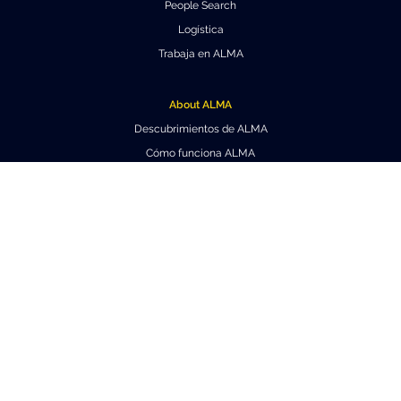
People Search
Logística
Trabaja en ALMA
About ALMA
Descubrimientos de ALMA
Cómo funciona ALMA
Equipo humano
Ficha básica de ALMA
Outreach
Recursos Descargables
Tours Virtuales
Contáctanos