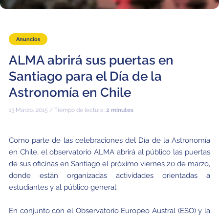
Educación y Divulgación
Programa
Slack de conferencia
Anuncios
Información para expositores
ALMA abrirá sus puertas en
Grabaciones
Santiago para el Día de la
Logística de carteles
Astronomía en Chile
Eventos
13 Marzo, 2015 / Tiempo de lectura:
2 minutes
Personas
Como parte de las celebraciones del Día de la Astronomía
Expositores
Información de viaje / logística
en Chile, el observatorio ALMA abrirá al público las puertas
de sus oficinas en Santiago el próximo viernes 20 de marzo,
SOC / LOC
Lugar y Alojamiento
Registro
donde están organizadas actividades orientadas a
estudiantes y al público general.
Asistentes
Transporte
Noticias
En conjunto con el Observatorio Europeo Austral (ESO) y la
Dónde comer
Declaración de privacidad