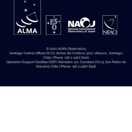
© 2021 ALMA Observatory
Santiago Central Offices (SCO): Alonso de Córdova 3107, Vitacura , Santiago,
Chile | Phone: +56 2 2467 6100
Operation Support Facilities (OSF): Kilómetro 121, Carretera CH 23, San Pedro de
Atacama, Chile | Phone: +56 2 2467 6416