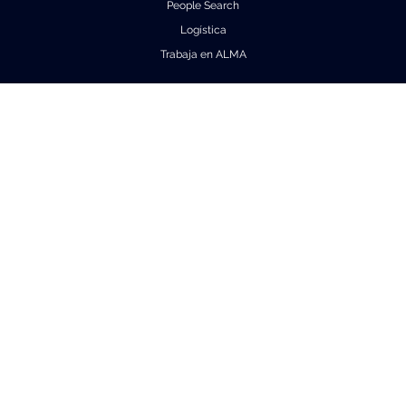
People Search
Logística
Trabaja en ALMA
About ALMA
Descubrimientos de ALMA
Cómo funciona ALMA
Equipo humano
Ficha básica de ALMA
Outreach
Recursos Descargables
Tours Virtuales
Contáctanos