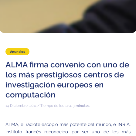
Educación y Divulgación
Programa
Slack de conferencia
Información para expositores
Grabaciones
Anuncios
Logística de carteles
ALMA firma convenio con uno de
Eventos
los más prestigiosos centros de
Personas
investigación europeos en
computación
Expositores
Información de viaje / logística
14 Diciembre, 2011 / Tiempo de lectura:
SOC / LOC
Lugar y Alojamiento
Registro
3 minutes
Asistentes
Transporte
Noticias
ALMA, el radiotelescopio más potente del mundo, e INRIA,
instituto francés reconocido por ser uno de los más
Dónde comer
Declaración de privacidad