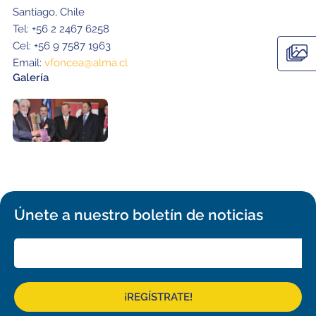
Santiago, Chile
Tel: +56 2 2467 6258
Cel: +56 9 7587 1963
Email:
vfoncea@alma.cl
Galería
Únete a nuestro boletín de noticias
¡REGÍSTRATE!