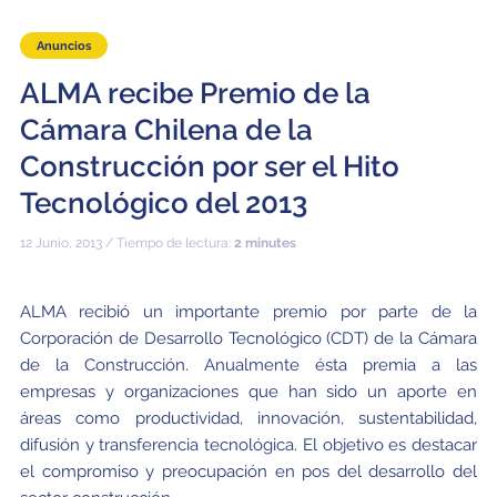
Educación y Divulgación
Programa
Anuncios
Slack de conferencia
ALMA recibe Premio de la
Información para expositores
Cámara Chilena de la
Grabaciones
Construcción por ser el Hito
Tecnológico del 2013
Logística de carteles
12 Junio, 2013 / Tiempo de lectura:
2 minutes
Eventos
Personas
ALMA recibió un importante premio por parte de la
Corporación de Desarrollo Tecnológico (CDT) de la Cámara
Expositores
Información de viaje / logística
de la Construcción. Anualmente ésta premia a las
SOC / LOC
Lugar y Alojamiento
Registro
empresas y organizaciones que han sido un aporte en
áreas como productividad, innovación, sustentabilidad,
Asistentes
Transporte
Noticias
difusión y transferencia tecnológica. El objetivo es destacar
el compromiso y preocupación en pos del desarrollo del
Dónde comer
Declaración de privacidad