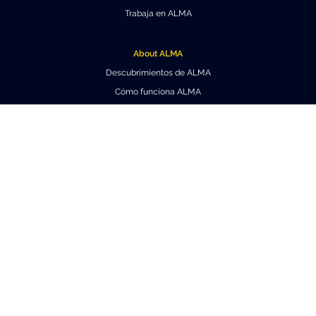
Trabaja en ALMA
About ALMA
Descubrimientos de ALMA
Cómo funciona ALMA
Equipo humano
Ficha básica de ALMA
Outreach
Recursos Descargables
Tours Virtuales
Contáctanos