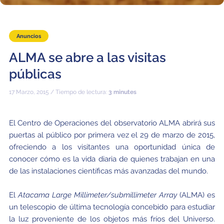
Educación y Divulgación
Programa
Slack de conferencia
Anuncios
Información para expositores
ALMA se abre a las visitas
Grabaciones
públicas
Logística de carteles
17 Marzo, 2015 / Tiempo de lectura:
3 minutes
Eventos
El Centro de Operaciones del observatorio ALMA abrirá sus
Personas
puertas al público por primera vez el 29 de marzo de 2015,
ofreciendo a los visitantes una oportunidad única de
Expositores
Información de viaje / logística
conocer cómo es la vida diaria de quienes trabajan en una
de las instalaciones científicas más avanzadas del mundo.
SOC / LOC
Lugar y Alojamiento
Registro
El
Atacama Large Millimeter/submillimeter Array
(ALMA) es
Asistentes
Transporte
Noticias
un telescopio de última tecnología concebido para estudiar
Dónde comer
Declaración de privacidad
la luz proveniente de los objetos más fríos del Universo.