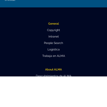
General
Copyright
Intranet
People Search
Logística
Trabaja en ALMA
About ALMA
Descubrimientos de ALMA
Cómo funciona ALMA
Equipo humano
Ficha básica de ALMA