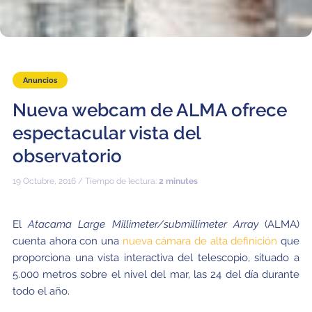
Educación y Divulgación
Programa
Slack de conferencia
Información para expositores
Anuncios
Grabaciones
Nueva webcam de ALMA ofrece
Logística de carteles
espectacular vista del
observatorio
Eventos
19 Octubre, 2016 / Tiempo de lectura:
2 minutes
Personas
Expositores
Información de viaje / logística
El
Atacama Large Millimeter/submillimeter Array
(ALMA)
cuenta ahora con una
nueva cámara de alta definición
que
SOC / LOC
Lugar y Alojamiento
Registro
proporciona una vista interactiva del telescopio, situado a
Asistentes
Transporte
Noticias
5.000 metros sobre el nivel del mar, las 24 del día durante
todo el año.
Dónde comer
Declaración de privacidad