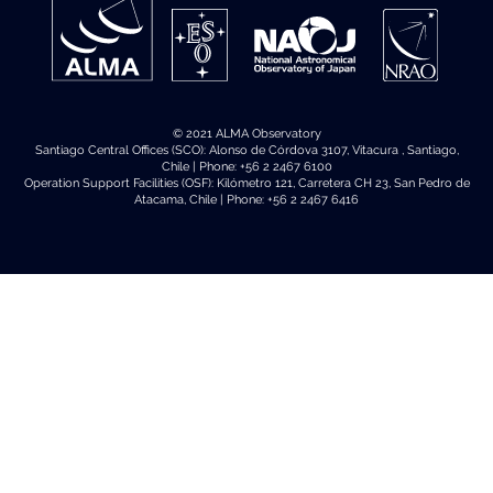
© 2021 ALMA Observatory
Santiago Central Offices (SCO): Alonso de Córdova 3107, Vitacura , Santiago,
Chile | Phone: +56 2 2467 6100
Operation Support Facilities (OSF): Kilómetro 121, Carretera CH 23, San Pedro de
Atacama, Chile | Phone: +56 2 2467 6416