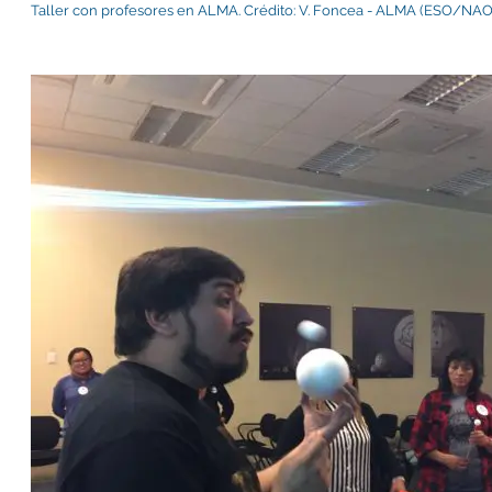
Taller con profesores en ALMA. Crédito: V. Foncea - ALMA (ESO/N