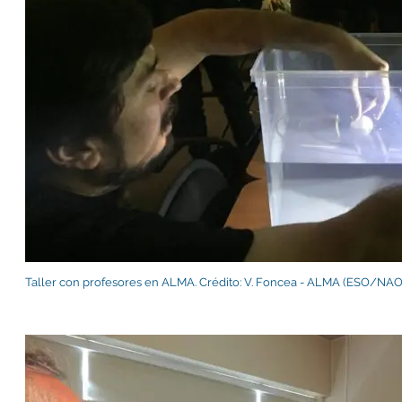
Taller con profesores en ALMA. Crédito: V. Foncea - ALMA (ESO/N