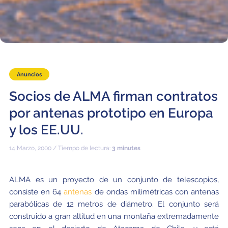
Educación y Divulgación
Programa
Slack de conferencia
Información para expositores
Grabaciones
Anuncios
Logística de carteles
Socios de ALMA firman contratos
por antenas prototipo en Europa
Eventos
y los EE.UU.
Personas
14 Marzo, 2000 / Tiempo de lectura:
3 minutes
Expositores
Información de viaje / logística
SOC / LOC
Lugar y Alojamiento
Registro
ALMA es un proyecto de un conjunto de telescopios,
consiste en 64
antenas
de ondas milimétricas con antenas
Asistentes
Transporte
Noticias
parabólicas de 12 metros de diámetro. El conjunto será
construido a gran altitud en una montaña extremadamente
Dónde comer
Declaración de privacidad