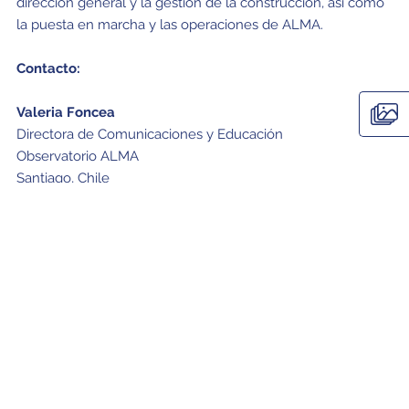
dirección general y la gestión de la construcción, así como
la puesta en marcha y las operaciones de ALMA.
Contacto:
Valeria Foncea
Directora de Comunicaciones y Educación
Observatorio ALMA
Santiago, Chile
Tel: +56 2 2467 6258
Cel: +56 9 7587 1963
Correo electrónico:
vfoncea@alma.cl
Masaaki Hiramatsu
Encargado de Educación y Extensión, NAOJ Chile
Observatorio de Tokio, Japón
Tel: +81 422 34 3630
Correo electrónico:
hiramatsu.masaaki@nao.ac.jp