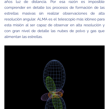
años luz de distancia. Por esa razón es imposible
comprender en detalle los procesos de formación de las
estrellas masivas sin realizar observaciones de alta
resolución angular. ALMA es el telescopio más idóneo para
esta misión al ser capaz de observar en alta resolución y
con gran nivel de detalle las nubes de polvo y gas que
alimentan las estrellas.