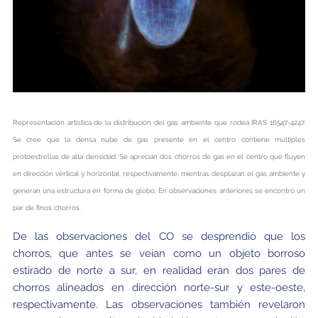
Representación artística de la distribución del gas ambiente que rodea IRAS 16547-4247.
Se cree que la densa nube de gas presente en el centro contiene múltiples
protoestrellas de alta densidad. Se aprecian dos chorros de gas en el centro que fluyen
en dirección vertical y horizontal, respectivamente, mientras desplazan el gas ambiente y
generan una estructura en forma de globo. En observaciones anteriores se encontró un
par de finos chorros.
De las observaciones del CO se desprendió que los
chorros, que antes se veían como un objeto borroso
estirado de norte a sur, en realidad eran dos pares de
chorros alineados en dirección norte-sur y este-oeste,
respectivamente. Las observaciones también revelaron