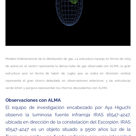
Modelo tridimensional de la distribución de gas. La estructura naranja en forma de reloj
de arena en el centro representa la densa nube de gas observada con ALMA; la gran
estructura azul en forma de balón de rugby que se estira en dirección vertical
representa el gran chorro detectado en observaciones anteriores; y las estructuras
verde limón y púrpura representan los chorros descubiertos con ALMA.
Observaciones con ALMA
El equipo de investigación encabezado por Aya Higuchi
observó la luminosa fuente infrarroja IRAS 16547-4247,
ubicada en dirección de la constelación del Escorpión. IRAS
16547-4247 es un objeto situado a 9500 años luz de la