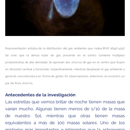
Representación artística de la distribución del gas ambiente que rodea IRAS 16547-4247.
Se cree que la densa nube de gas presente en el centro contiene múltiples
protoestrellas de alta densidad. Se aprecian dos chorros de gas en el centro que fluyen
en dirección vertical y horizontal, respectivamente, mientras desplazan el gas ambiente y
generan una estructura en forma de globo. En observaciones anteriores se encontró un
par de finos chorros.
Antecedentes de la investigación
Las estrellas que vemos brillar de noche tienen masas que
varían mucho. Algunas tienen menos de 1/10 de la masa
de nuestro Sol, mientras que otras tienen masas
equivalentes a más de 100 masas solares. Uno de los
misterios más importantes e intrigantes que la astronomía