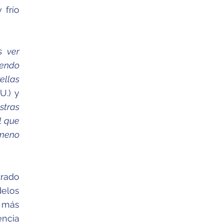
 frío
s ver
iendo
ellas
U.) y
stras
l que
ómeno
trado
elos
o más
encia