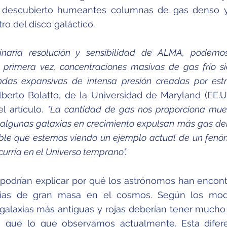
 descubierto humeantes columnas de gas denso y
o del disco galáctico.
dinaria resolución y sensibilidad de ALMA, podemo
 primera vez, concentraciones masivas de gas frío s
das expansivas de intensa presión creadas por estr
berto Bolatto, de la Universidad de Maryland (EE.U
el artículo.
"La cantidad de gas nos proporciona mue
 algunas galaxias en crecimiento expulsan más gas de
ible que estemos viendo un ejemplo actual de un fen
rría en el Universo temprano".
 podrían explicar por qué los astrónomos han encon
xias de gran masa en el cosmos. Según los mod
s galaxias más antiguas y rojas deberían tener much
s que lo que observamos actualmente. Esta difer