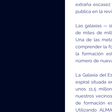
extraña escasez
publica en la revi
Las galaxias — 
de miles de mil
Una de las met
comprender la fo
la formación es
número de nuevas
La Galaxia del E
espiral situada e
unos 11,5 millo
nuestros vecinos
de formación es
Utilizando ALM