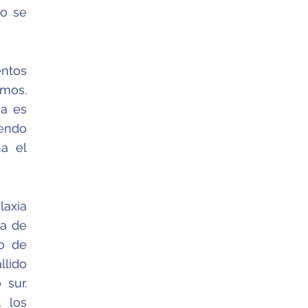
io se
entos
smos.
ea es
iendo
na el
laxia
ia de
o de
llido
 sur.
y,
los