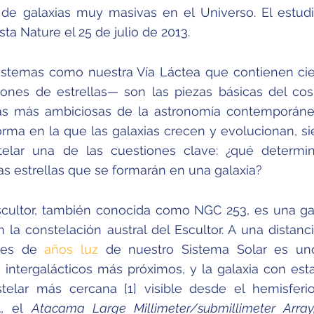
 de galaxias muy masivas en el Universo. El estud
sta Nature el 25 de julio de 2013.
sistemas como nuestra Vía Láctea que contienen ci
lones de estrellas— son las piezas básicas del co
as más ambiciosas de la astronomía contemporán
rma en la que las galaxias crecen y evolucionan, s
telar una de las cuestiones clave: ¿qué determi
 estrellas que se formarán en una galaxia?
scultor, también conocida como NGC 253, es una ga
n la constelación austral del Escultor. A una distanc
nes de
años luz
de nuestro Sistema Solar es un
 intergalácticos más próximos, y la galaxia con esta
telar más cercana [1] visible desde el hemisferio
A, el
Atacama Large Millimeter/submillimeter Arra