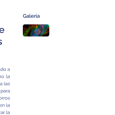
Galería
de
s
ado a
mo la
a las
 para
orros
en la
ar la