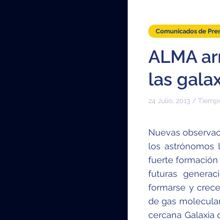
Comunicados de Pre
ALMA arr
las gala
24 Julio, 2013 / Tiemp
Nuevas observac
los astrónomos 
fuerte formación 
futuras generac
formarse y crec
de gas molecular
cercana Galaxia d