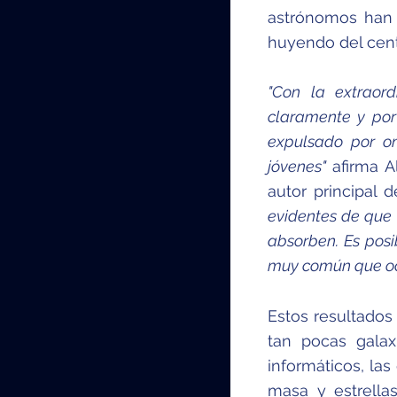
astrónomos han
huyendo del centr
"Con la extraor
claramente y por
expulsado por on
jóvenes"
afirma Al
autor principal d
evidentes de que
absorben. Es pos
muy común que ocu
Estos resultados
tan pocas gala
informáticos, la
masa y estrella