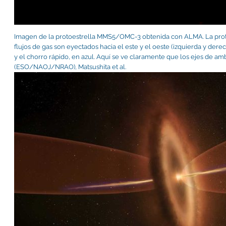
Imagen de la protoestrella MMS5/OMC-3 obtenida con ALMA. La protoe
flujos de gas son eyectados hacia el este y el oeste (izquierda y dere
y el chorro rápido, en azul. Aquí se ve claramente que los ejes de a
(ESO/NAOJ/NRAO), Matsushita et al.