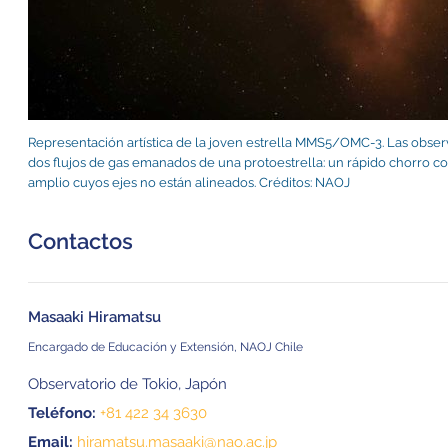
Representación artística de la joven estrella MMS5/OMC-3. Las obser
dos flujos de gas emanados de una protoestrella: un rápido chorro c
amplio cuyos ejes no están alineados. Créditos: NAOJ
Contactos
Masaaki Hiramatsu
Encargado de Educación y Extensión, NAOJ Chile
Observatorio de Tokio, Japón
Teléfono:
+81 422 34 3630
Email:
hiramatsu.masaaki@nao.ac.jp