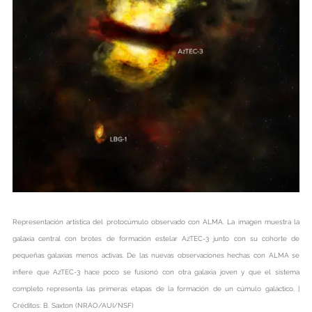
Representación artística del protocúmulo observado con ALMA. La imagen muestra la
galaxia central con brotes de formación estelar AzTEC-3 junto con su cohorte de
pequeñas galaxias menos activas. De las nuevas observaciones hechas con ALMA se
infiere que AzTEC-3 hace poco se fusionó con otra galaxia joven y que el sistema
completo representa las primeras etapas de la formación de un cúmulo galáctico. |
Créditos: B. Saxton (NRAO/AUI/NSF)