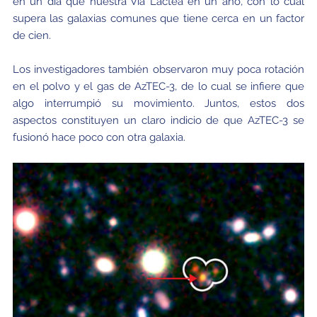
en un día que nuestra Vía Láctea en un año, con lo cual
supera las galaxias comunes que tiene cerca en un factor
de cien.
Los investigadores también observaron muy poca rotación
en el polvo y el gas de AzTEC-3, de lo cual se infiere que
algo interrumpió su movimiento. Juntos, estos dos
aspectos constituyen un claro indicio de que AzTEC-3 se
fusionó hace poco con otra galaxia.