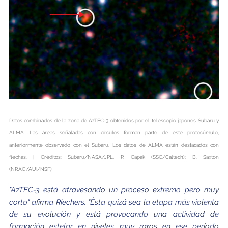
Datos combinados de la zona de AzTEC-3 obtenidos por el telescopio japonés Subaru y
ALMA. Las áreas señaladas con círculos forman parte de este protocúmulo,
anteriormente observado con el Subaru. Los datos de ALMA están destacados con
flechas. | Créditos: Subaru/NASA/JPL, P. Capak (SSC/Caltech); B. Saxton
(NRAO/AUI/NSF)
"AzTEC-3 está atravesando un proceso extremo pero muy
corto" afirma Riechers. "Ésta quizá sea la etapa más violenta
de su evolución y está provocando una actividad de
formación estelar en niveles muy raros en ese período