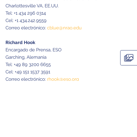
Charlottesville VA, EE.UU.
Tel: +1 434 296 0314
Cel: +1 434.242.9559
Correo electrónico:
cblue@nrao.edu
Richard Hook
Encargado de Prensa, ESO
Garching, Alemania
Tel: +49 89 3200 6655
Cel: +49 151 1537 3591
Correo electrónico:
rhook@eso.org
Masaaki Hiramatsu
Encargado de Educación y Extensión, NAOJ Chile
Observatorio de Tokio, Japón
Tel: +81 422 34 3630
Correo electrónico:
hiramatsu.masaaki@nao.ac.jp
Galería