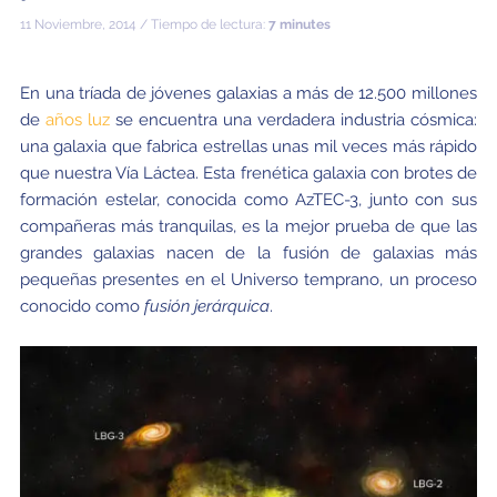
11 Noviembre, 2014 / Tiempo de lectura:
7 minutes
En una tríada de jóvenes galaxias a más de 12.500 millones
de
años luz
se encuentra una verdadera industria cósmica:
una galaxia que fabrica estrellas unas mil veces más rápido
que nuestra Vía Láctea. Esta frenética galaxia con brotes de
formación estelar, conocida como AzTEC-3, junto con sus
compañeras más tranquilas, es la mejor prueba de que las
grandes galaxias nacen de la fusión de galaxias más
pequeñas presentes en el Universo temprano, un proceso
conocido como
fusión jerárquica
.