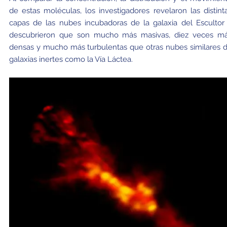
de estas moléculas, los investigadores revelaron las distint
capas de las nubes incubadoras de la galaxia del Escultor
descubrieron que son mucho más masivas, diez veces m
densas y mucho más turbulentas que otras nubes similares 
galaxias inertes como la Vía Láctea.