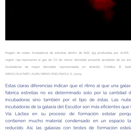
Imagen de nubes incubadoras de estrellas dentro de NGC 253 producidas por ALMA. 
región roja representa el gas de CO de menor densidad presente alrededor de las áre
incubadoras de mayor densidad, representadas en amarillo. Créditos: B. Saxt
(NRAO/AUI/NSF); ALMA (NRAO/ESO/NAOJ), A. Leroy
Estas claras diferencias indican que el ritmo al que una galax
fabrica estrellas no es determinado solo por la cantidad 
incubadoras sino también por el tipo de éstas. Las nub
incubadoras de la galaxia del Escultor son más eficientes que 
Vía Láctea en su proceso de formación estelar porq
contienen mucho material condensado en un espacio t
reducido. Así, las galaxias con brotes de formación estel