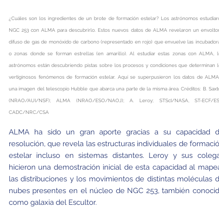
¿Cuáles son los ingredientes de un brote de formación estelar? Los astrónomos estudiar
NGC 253 con ALMA para descubrirlo. Estos nuevos datos de ALMA revelaron un envoltor
difuso de gas de monóxido de carbono (representado en rojo) que envuelve las incubador
o zonas donde se forman estrellas (en amarillo). Al estudiar estas zonas con ALMA, l
astrónomos están descubriendo pistas sobre los procesos y condiciones que determinan l
vertiginosos fenómenos de formación estelar. Aquí se superpusieron los datos de ALMA
una imagen del telescopio Hubble que abarca una parte de la misma área. Créditos: B. Sax
(NRAO/AUI/NSF); ALMA (NRAO/ESO/NAOJ); A. Leroy; STScI/NASA, ST-ECF/ES
CADC/NRC/CSA
ALMA ha sido un gran aporte gracias a su capacidad 
resolución, que revela las estructuras individuales de formaci
estelar incluso en sistemas distantes. Leroy y sus coleg
hicieron una demostración inicial de esta capacidad al mape
las distribuciones y los movimientos de distintas moléculas 
nubes presentes en el núcleo de NGC 253, también conoci
como galaxia del Escultor.