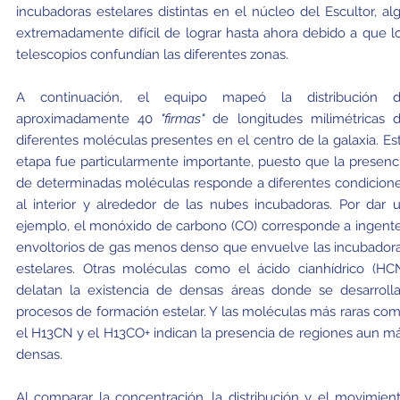
incubadoras estelares distintas en el núcleo del Escultor, al
extremadamente difícil de lograr hasta ahora debido a que l
telescopios confundían las diferentes zonas.
A continuación, el equipo mapeó la distribución 
aproximadamente 40
"firmas"
de longitudes milimétricas 
diferentes moléculas presentes en el centro de la galaxia. Es
etapa fue particularmente importante, puesto que la presenc
de determinadas moléculas responde a diferentes condicion
al interior y alrededor de las nubes incubadoras. Por dar 
ejemplo, el monóxido de carbono (CO) corresponde a ingent
envoltorios de gas menos denso que envuelve las incubador
estelares. Otras moléculas como el ácido cianhídrico (HC
delatan la existencia de densas áreas donde se desarroll
procesos de formación estelar. Y las moléculas más raras co
el H
13
CN y el H
13
CO+ indican la presencia de regiones aun m
densas.
Al comparar la concentración, la distribución y el movimien