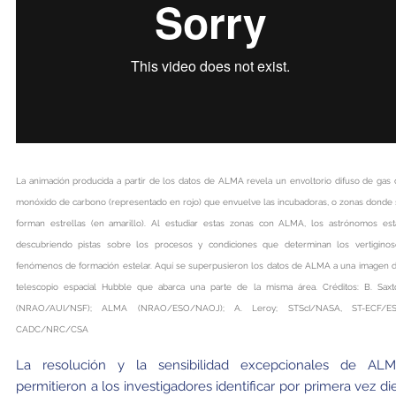
La animación producida a partir de los datos de ALMA revela un envoltorio difuso de gas
monóxido de carbono (representado en rojo) que envuelve las incubadoras, o zonas donde
forman estrellas (en amarillo). Al estudiar estas zonas con ALMA, los astrónomos est
descubriendo pistas sobre los procesos y condiciones que determinan los vertiginos
fenómenos de formación estelar. Aquí se superpusieron los datos de ALMA a una imagen d
telescopio espacial Hubble que abarca una parte de la misma área. Créditos: B. Saxt
(NRAO/AUI/NSF); ALMA (NRAO/ESO/NAOJ); A. Leroy; STScI/NASA, ST-ECF/ES
CADC/NRC/CSA
La resolución y la sensibilidad excepcionales de AL
permitieron a los investigadores identificar por primera vez di