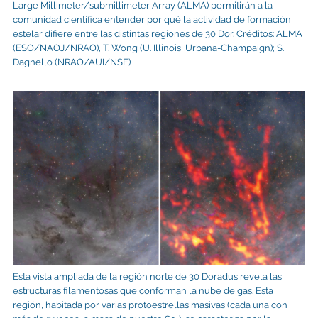
Large Millimeter/submillimeter Array (ALMA) permitirán a la
comunidad científica entender por qué la actividad de formación
estelar difiere entre las distintas regiones de 30 Dor. Créditos: ALMA
(ESO/NAOJ/NRAO), T. Wong (U. Illinois, Urbana-Champaign); S.
Dagnello (NRAO/AUI/NSF)
Esta vista ampliada de la región norte de 30 Doradus revela las
estructuras filamentosas que conforman la nube de gas. Esta
región, habitada por varias protoestrellas masivas (cada una con