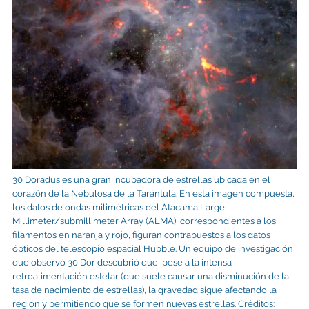
30 Doradus es una gran incubadora de estrellas ubicada en el
corazón de la Nebulosa de la Tarántula. En esta imagen compuesta,
los datos de ondas milimétricas del Atacama Large
Millimeter/submillimeter Array (ALMA), correspondientes a los
filamentos en naranja y rojo, figuran contrapuestos a los datos
ópticos del telescopio espacial Hubble. Un equipo de investigación
que observó 30 Dor descubrió que, pese a la intensa
retroalimentación estelar (que suele causar una disminución de la
tasa de nacimiento de estrellas), la gravedad sigue afectando la
región y permitiendo que se formen nuevas estrellas. Créditos: