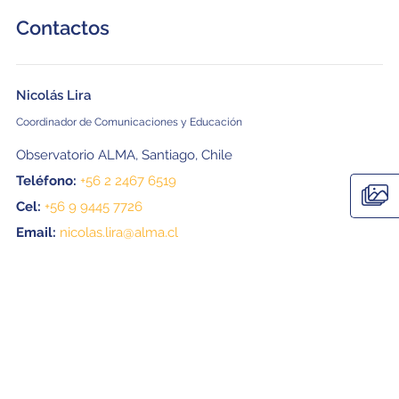
Contactos
Nicolás Lira
Coordinador de Comunicaciones y Educación
Observatorio ALMA, Santiago, Chile
Teléfono:
+56 2 2467 6519
Cel:
+56 9 9445 7726
Email:
nicolas.lira@alma.cl
Amy C. Oliver
Gerente de Prensa
Observatorio Radio Astronómico Nacional (NRAO), EE.UU.
Cel:
+1 434 242 9584