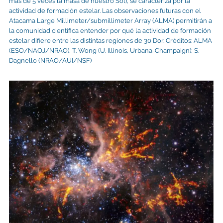
más de 5 veces la masa de nuestro Sol), se caracteriza por la
actividad de formación estelar. Las observaciones futuras con el
Atacama Large Millimeter/submillimeter Array (ALMA) permitirán a
la comunidad científica entender por qué la actividad de formación
estelar difiere entre las distintas regiones de 30 Dor. Créditos: ALMA
(ESO/NAOJ/NRAO), T. Wong (U. Illinois, Urbana-Champaign); S.
Dagnello (NRAO/AUI/NSF)