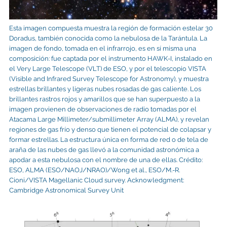
Esta imagen compuesta muestra la región de formación estelar 30
Doradus, también conocida como la nebulosa de la Tarántula. La
imagen de fondo, tomada en el infrarrojo, es en sí misma una
composición: fue captada por el instrumento HAWK-I, instalado en
el Very Large Telescope (VLT) de ESO, y por el telescopio VISTA
(Visible and Infrared Survey Telescope for Astronomy), y muestra
estrellas brillantes y ligeras nubes rosadas de gas caliente. Los
brillantes rastros rojos y amarillos que se han superpuesto a la
imagen provienen de observaciones de radio tomadas por el
Atacama Large Millimeter/submillimeter Array (ALMA), y revelan
regiones de gas frío y denso que tienen el potencial de colapsar y
formar estrellas. La estructura única en forma de red o de tela de
araña de las nubes de gas llevó a la comunidad astronómica a
apodar a esta nebulosa con el nombre de una de ellas. Crédito:
ESO, ALMA (ESO/NAOJ/NRAO)/Wong et al., ESO/M.-R.
Cioni/VISTA Magellanic Cloud survey. Acknowledgment:
Cambridge Astronomical Survey Unit