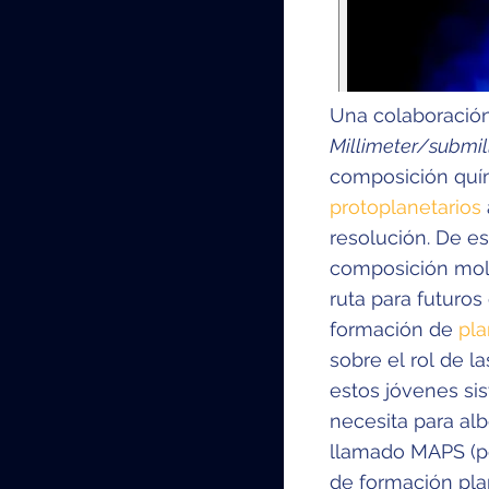
Una colaboración 
Millimeter/submil
composición quí
protoplanetarios
resolución. De e
composición mole
ruta para futuros
formación de
pl
sobre el rol de l
estos jóvenes si
necesita para al
llamado MAPS (po
de formación pla