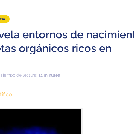
nsa
vela entornos de nacimien
tas orgánicos ricos en
 Tiempo de lectura:
11 minutes
tífico