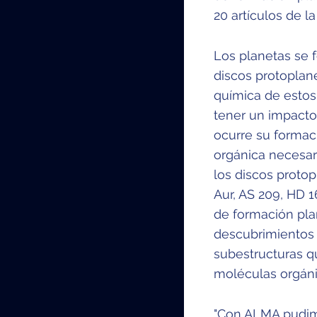
20 artículos de 
Los planetas se 
discos protoplan
química de estos
tener un impacto
ocurre su formac
orgánica necesar
los discos protop
Aur, AS 209, HD 
de formación plan
descubrimientos i
subestructuras q
moléculas orgánic
"Con ALMA pudim