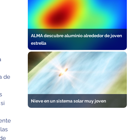
ALMA descubre aluminio alrededor de joven
estrella
a
a de
s
Nieve en un sistema solar muy joven
si
mente
las
 de