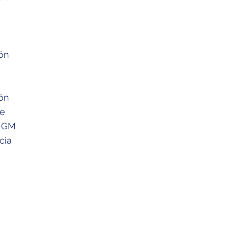
ión
ión
te
, GM
cia
s