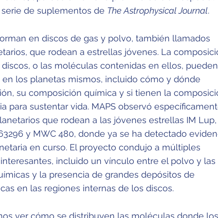
la serie de suplementos de
The Astrophysical Journal
.
forman en discos de gas y polvo, también llamados
etarios, que rodean a estrellas jóvenes. La composic
 discos, o las moléculas contenidas en ellos, pueden
 en los planetas mismos, incluido cómo y dónde
ión, su composición química y si tienen la composic
ia para sustentar vida. MAPS observó específicamen
lanetarios que rodean a las jóvenes estrellas IM Lup
163296 y MWC 480, donde ya se ha detectado eviden
etaria en curso. El proyecto condujo a múltiples
nteresantes, incluido un vínculo entre el polvo y las
uímicas y la presencia de grandes depósitos de
as en las regiones internas de los discos.
os ver cómo se distribuyen las moléculas donde lo