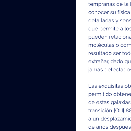
tempranas de la h
conocer su físic
detalladas y sens
que permite a los
pueden relacion
moléculas o com
resultado ser tod
extrañar, dado q
jamás detectado
Las exquisitas o
permitido obtene
de estas galaxia
transición [OIII]
a un desplazamie
de años después 