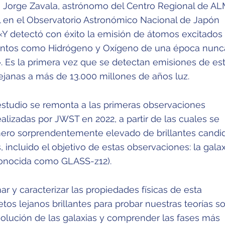
ca Jorge Zavala, astrónomo del Centro Regional de A
al en el Observatorio Astronómico Nacional de Japón
«Y detectó con éxito la emisión de átomos excitados
entos como Hidrógeno y Oxígeno de una época nunc
. Es la primera vez que se detectan emisiones de es
 lejanas a más de 13.000 millones de años luz.
 estudio se remonta a las primeras observaciones
ealizadas por JWST en 2022, a partir de las cuales se
mero sorprendentemente elevado de brillantes candi
s, incluido el objetivo de estas observaciones: la galax
onocida como GLASS-z12).
mar y caracterizar las propiedades físicas de esta
tos lejanos brillantes para probar nuestras teorías s
volución de las galaxias y comprender las fases más