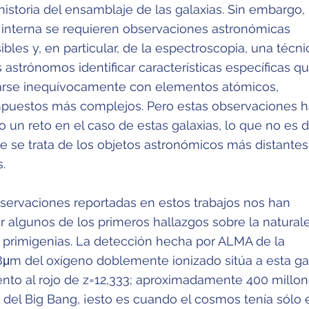
istoria del ensamblaje de las galaxias. Sin embargo,
a interna se requieren observaciones astronómicas
ibles y, en particular, de la espectroscopia, una técni
 astrónomos identificar características específicas q
arse inequívocamente con elementos atómicos,
puestos más complejos. Pero estas observaciones 
o un reto en el caso de estas galaxias, lo que no es 
ue se trata de los objetos astronómicos más distantes
s.
bservaciones reportadas en estos trabajos nos han
r algunos de los primeros hallazgos sobre la natural
s primigenias. La detección hecha por ALMA de la
 88μm del oxígeno doblemente ionizado sitúa a esta ga
nto al rojo de z=12,333; aproximadamente 400 millo
del Big Bang, ¡esto es cuando el cosmos tenía sólo 