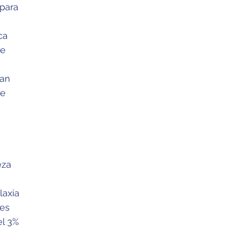
 para
ca
ue
han
de
eza
laxia
nes
el 3%