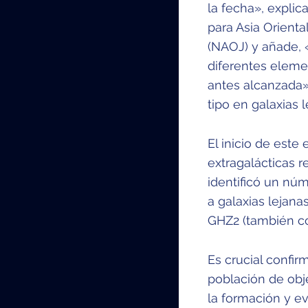
la fecha», expli
para Asia Orient
(NAOJ) y añade, 
diferentes elem
antes alcanzada»
tipo en galaxias
El inicio de este
extragalácticas r
identificó un nú
a galaxias lejana
GHZ2 (también c
Es crucial confir
población de obje
la formación y e