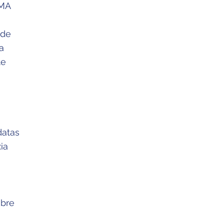
LMA
 de
a
te
datas
ia
obre