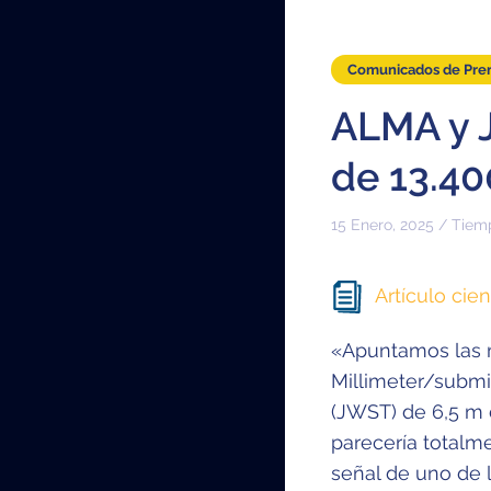
Comunicados de Pre
ALMA y 
de 13.40
15 Enero, 2025 / Tiem
Artículo cien
«Apuntamos las 
Millimeter/submi
(JWST) de 6,5 m 
parecería totalme
señal de uno de 