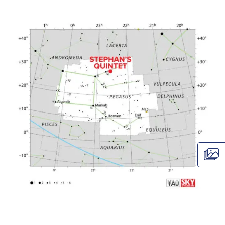
El Quinteto de Stephan es un grupo de cinco galaxias (NGC 7317,
NGC 7318a, NGC 7318b, NGC 7319 y NGC 7320) ubicadas a unos 270