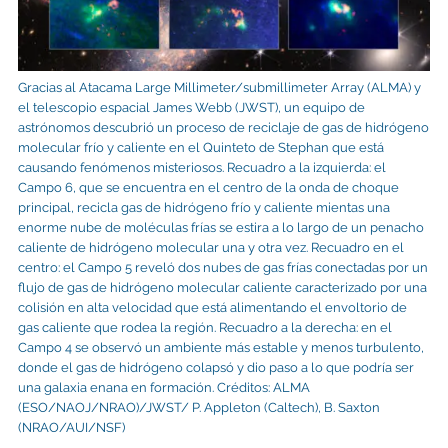
Gracias al Atacama Large Millimeter/submillimeter Array (ALMA) y
el telescopio espacial James Webb (JWST), un equipo de
astrónomos descubrió un proceso de reciclaje de gas de hidrógeno
molecular frío y caliente en el Quinteto de Stephan que está
causando fenómenos misteriosos. Recuadro a la izquierda: el
Campo 6, que se encuentra en el centro de la onda de choque
principal, recicla gas de hidrógeno frío y caliente mientas una
enorme nube de moléculas frías se estira a lo largo de un penacho
caliente de hidrógeno molecular una y otra vez. Recuadro en el
centro: el Campo 5 reveló dos nubes de gas frías conectadas por un
flujo de gas de hidrógeno molecular caliente caracterizado por una
colisión en alta velocidad que está alimentando el envoltorio de
gas caliente que rodea la región. Recuadro a la derecha: en el
Campo 4 se observó un ambiente más estable y menos turbulento,
donde el gas de hidrógeno colapsó y dio paso a lo que podría ser
una galaxia enana en formación. Créditos: ALMA
(ESO/NAOJ/NRAO)/JWST/ P. Appleton (Caltech), B. Saxton
(NRAO/AUI/NSF)