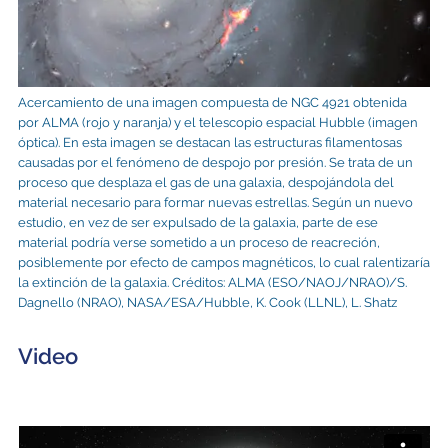
Acercamiento de una imagen compuesta de NGC 4921 obtenida
por ALMA (rojo y naranja) y el telescopio espacial Hubble (imagen
óptica). En esta imagen se destacan las estructuras filamentosas
causadas por el fenómeno de despojo por presión. Se trata de un
proceso que desplaza el gas de una galaxia, despojándola del
material necesario para formar nuevas estrellas. Según un nuevo
estudio, en vez de ser expulsado de la galaxia, parte de ese
material podría verse sometido a un proceso de reacreción,
posiblemente por efecto de campos magnéticos, lo cual ralentizaría
la extinción de la galaxia. Créditos: ALMA (ESO/NAOJ/NRAO)/S.
Dagnello (NRAO), NASA/ESA/Hubble, K. Cook (LLNL), L. Shatz
Video