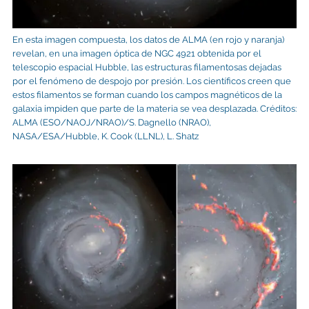
En esta imagen compuesta, los datos de ALMA (en rojo y naranja)
revelan, en una imagen óptica de NGC 4921 obtenida por el
telescopio espacial Hubble, las estructuras filamentosas dejadas
por el fenómeno de despojo por presión. Los científicos creen que
estos filamentos se forman cuando los campos magnéticos de la
galaxia impiden que parte de la materia se vea desplazada. Créditos:
ALMA (ESO/NAOJ/NRAO)/S. Dagnello (NRAO),
NASA/ESA/Hubble, K. Cook (LLNL), L. Shatz