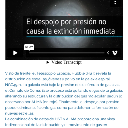
Visto de frente, el Telescopio Espacial Hubble (HST) revela la
distribución de estrellas jóvenes y polvo en la galaxia espiral
NGC4921. La galaxia está bajo la presión de su cúmulo de galaxias,
el Cúmulo de Coma. Este proceso está quitando el gas de la galaxia,
alterando su estructura y la distribución del gas molecular, según lo
observado por ALMA (en rojo). Finalmente, el despojo por presión
puede eliminar suficiente gas como para detener la formación de
nuevas estrellas.
La combinación de datos de HST y ALMA proporciona una vista
tridimensional de la distribución y el movimiento de gas en