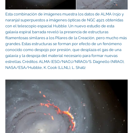
Esta combinación de imágenes muestra los datos de ALMA (rojo y
naranja) superpuestos a imágenes ópticas de NGC 4921 obtenidas
con el telescopio espacial Hubble. Un nuevo estudio de esta
galaxia espiral barrada reveló la presencia de estructuras
filamentosas similares a los Pilares de la Creación, pero mucho más
grandes. Estas estructuras se forman por efecto de un fenómeno
conocido como despojo por presión, que desplaza el gas de una
galaxia y la despoja del material necesario para formar nuevas
estrellas. Créditos: ALMA (ESO/NAOJ/NRAO)/S. Dagnello (NRAO),
NASA/ESA/Hubble, K. Cook (LLNL), L. Shatz