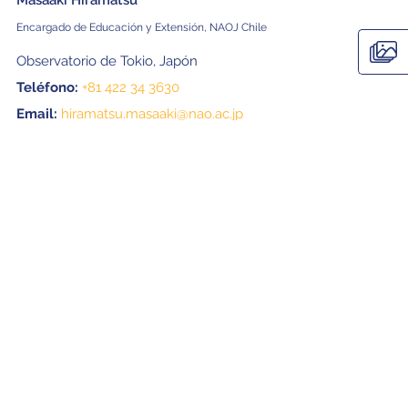
Masaaki Hiramatsu
Encargado de Educación y Extensión, NAOJ Chile
Observatorio de Tokio, Japón
Teléfono:
+81 422 34 3630
Email:
hiramatsu.masaaki@nao.ac.jp
Bárbara Ferreira
Gerente de Medios, ESO
Garching, Munich, Alemania
Teléfono:
+49 89 3200 6670
Email:
press@eso.org
Galería