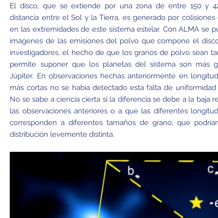
El disco, que se extiende por una zona de entre 150 y 4
distancia entre el Sol y la Tierra, es generado por colisione
en las extremidades de este sistema estelar. Con ALMA se 
imágenes de las emisiones del polvo que compone el disco
investigadores, el hecho de que los granos de polvo sean 
permite suponer que los planetas del sistema son más 
Júpiter. En observaciones hechas anteriormente en longitu
más cortas no se había detectado esta falta de uniformidad 
No se sabe a ciencia cierta si la diferencia se debe a la baja 
las observaciones anteriores o a que las diferentes longit
corresponden a diferentes tamaños de grano, que podría
distribución levemente distinta.