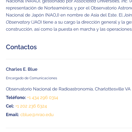
Nacional (NRAO), gestionado por
Associated Universities, Inc
. 
representación de Norteamérica; y por el Observatorio Astro
Nacional de Japón (NAOJ) en nombre de Asia del Este. El
Joi
Observatory
(JAO) tiene a su cargo la dirección general y la ge
construcción, así como la puesta en marcha y las operacione
Contactos
Charles E. Blue
Encargado de Comunicaciones
Observatorio Nacional de Radioastronomía, Charlottesville VA 
Teléfono:
+1 434 296 0314
Cel:
+1 202 236 6324
Email:
cblue@nrao.edu