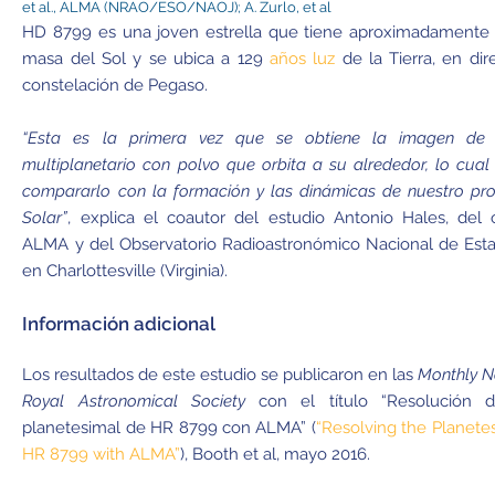
et al., ALMA (NRAO/ESO/NAOJ); A. Zurlo, et al
HD 8799 es una joven estrella que tiene aproximadamente 1
masa del Sol y se ubica a 129
años luz
de la Tierra, en dir
constelación de Pegaso.
“Esta es la primera vez que se obtiene la imagen de
multiplanetario con polvo que orbita a su alrededor, lo cual
compararlo con la formación y las dinámicas de nuestro pr
Solar”
, explica el coautor del estudio Antonio Hales, del 
ALMA y del Observatorio Radioastronómico Nacional de Esta
en Charlottesville (Virginia).
Información adicional
Los resultados de este estudio se publicaron en las
Monthly No
Royal Astronomical Society
con el título “Resolución d
planetesimal de HR 8799 con ALMA” (
“Resolving the Planetes
HR 8799 with ALMA”
), Booth et al, mayo 2016.