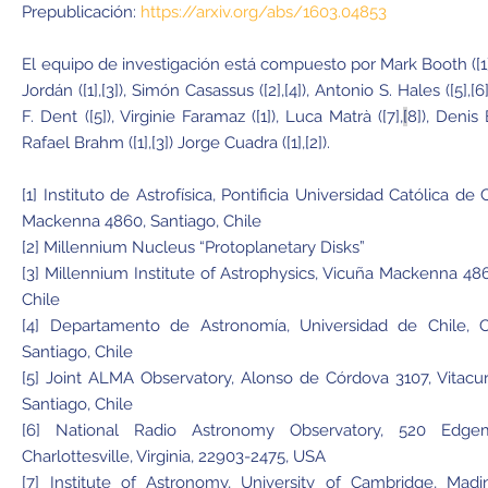
Prepublicación:
https://arxiv.org/abs/1603.04853
El equipo de investigación está compuesto por Mark Booth ([1],
Jordán ([1],[3]), Simón Casassus ([2],[4]), Antonio S. Hales ([5],[6
F. Dent ([5]), Virginie Faramaz ([1]), Luca Matrà ([7],
[
8]), Denis 
Rafael Brahm ([1],[3]) Jorge Cuadra ([1],[2]).
[1] Instituto de Astrofísica, Pontificia Universidad Católica de 
Mackenna 4860, Santiago, Chile
[2] Millennium Nucleus “Protoplanetary Disks”
[3] Millennium Institute of Astrophysics, Vicuña Mackenna 486
Chile
[4] Departamento de Astronomía, Universidad de Chile, Ca
Santiago, Chile
[5] Joint ALMA Observatory, Alonso de Córdova 3107, Vitacu
Santiago, Chile
[6] National Radio Astronomy Observatory, 520 Edge
Charlottesville, Virginia, 22903-2475, USA
[7] Institute of Astronomy, University of Cambridge, Madi