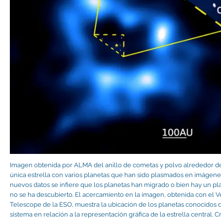
Imagen obtenida por ALMA del anillo de cometas y polvo alrededor de
única estrella con varios planetas que han sido plasmados en imágenes
nuevos datos se infiere que los planetas han migrado o bien hay un p
no se ha descubierto. El acercamiento en la imagen, obtenida con el 
Telescope de la ESO, muestra la ubicación de los planetas conocidos 
sistema en relación a la representación gráfica de la estrella central. C