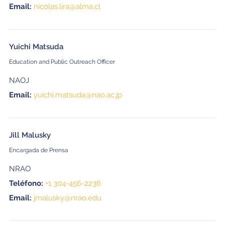
Email:
nicolas.lira@alma.cl
Yuichi Matsuda
Education and Public Outreach Officer
NAOJ
Email:
yuichi.matsuda@nao.ac.jp
Jill Malusky
Encargada de Prensa
NRAO
Teléfono:
+1 304-456-2236
Email:
jmalusky@nrao.edu