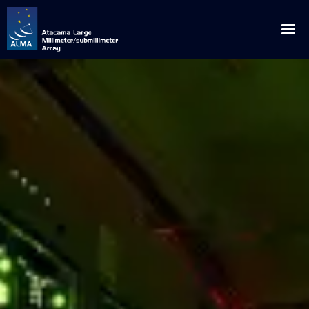
English
Español
Sobre ALMA
Descubrimientos
Noticias
Orígenes
Anuncios
Extensión
Cooperación global
Comunicados de Prensa
Descargas
Multimedia
Ubicación privilegiada
Blog Científico
Visitas
Galería de Imágenes
ALMA para
Observando con ALMA
ALMA en la Prensa
Visitas Educacionales / Científicas / Instituciones
Solicitud de Charlas
Videos
Científicos
Cómo ve ALMA
ALMA en Chile
Contactos de Prensa
Visitas de Prensa
Glosario
Tours virtuales