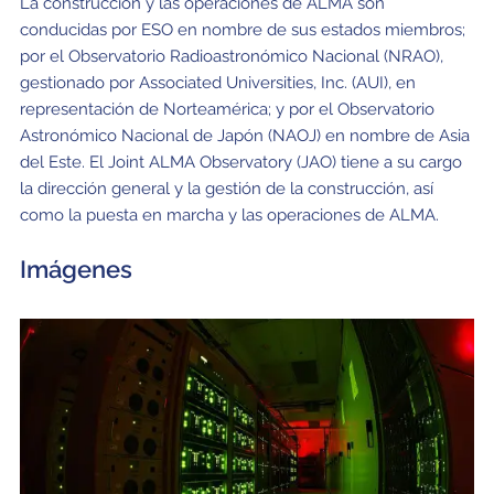
La construcción y las operaciones de ALMA son
conducidas por ESO en nombre de sus estados miembros;
por el Observatorio Radioastronómico Nacional (NRAO),
gestionado por Associated Universities, Inc. (AUI), en
representación de Norteamérica; y por el Observatorio
Astronómico Nacional de Japón (NAOJ) en nombre de Asia
del Este. El Joint ALMA Observatory (JAO) tiene a su cargo
la dirección general y la gestión de la construcción, así
como la puesta en marcha y las operaciones de ALMA.
Imágenes