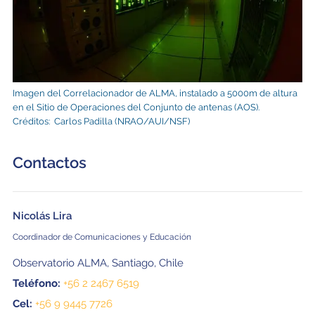
Imagen del Correlacionador de ALMA, instalado a 5000m de altura
en el Sitio de Operaciones del Conjunto de antenas (AOS).
Créditos: Carlos Padilla (NRAO/AUI/NSF)
Contactos
Nicolás Lira
Coordinador de Comunicaciones y Educación
Observatorio ALMA, Santiago, Chile
Teléfono:
+56 2 2467 6519
Cel:
+56 9 9445 7726