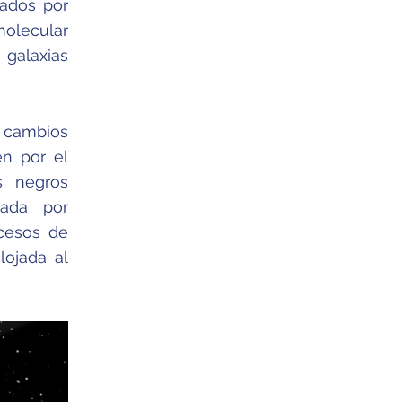
bados por
molecular
 galaxias
s cambios
en por el
s negros
sada por
ocesos de
lojada al