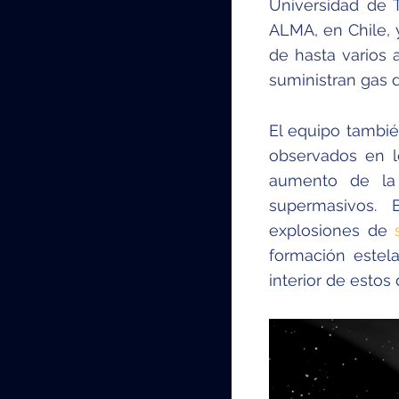
Universidad de 
ALMA, en Chile, 
de hasta varios 
suministran gas 
El equipo tambié
observados en l
aumento de la 
supermasivos. 
explosiones de
formación estel
interior de estos