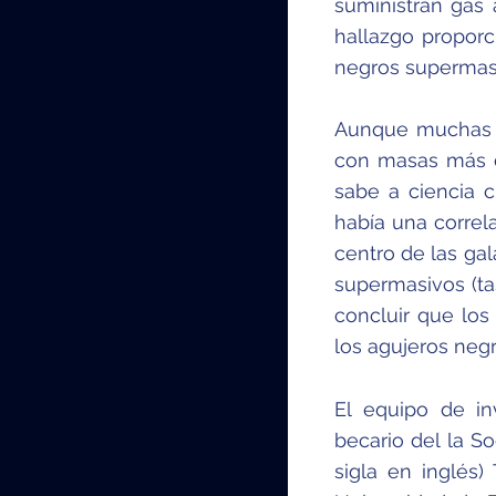
suministran gas 
hallazgo proporc
negros supermas
Aunque muchas g
con masas más d
sabe a ciencia c
había una correla
centro de las gal
supermasivos (ta
concluir que los
los agujeros negr
El equipo de in
becario del la S
sigla en inglés