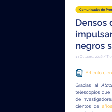
Comunicados de Pre
Densos 
impulsan
negros 
13 Octubre, 2016 / Ti
Artículo cien
Gracias al
Atac
telescopios que 
de investigadore
cientos de
años