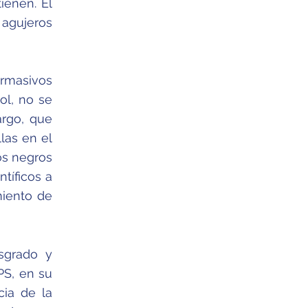
ienen. El
 agujeros
ermasivos
ol, no se
argo, que
las en el
os negros
tíficos a
miento de
sgrado y
PS, en su
cia de la