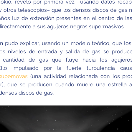
Tokio, reveló por primera vez –usando datos reca
y otros telescopios– que los densos discos de gas 
años luz de extensión presentes en el centro de las
directamente a sus agujeros negros supermasivos.
n pudo explicar, usando un modelo teórico, que lo
os niveles de entrada y salida de gas se produc
cantidad de gas que fluye hacia los agujero
Ello impulsado por la fuerte turbulencia cau
supernovas
(una actividad relacionada con los pr
ar), que se producen cuando muere una estrella a
 densos discos de gas.