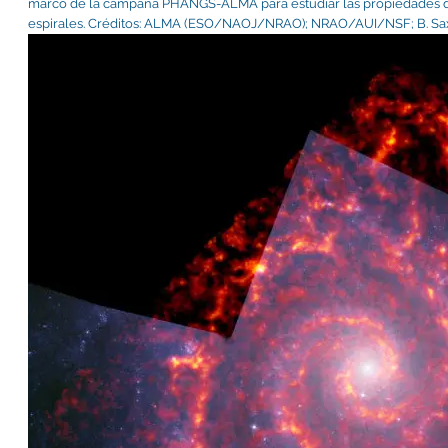
marco de la campaña PHANGS-ALMA para estudiar las propiedades de
espirales. Créditos: ALMA (ESO/NAOJ/NRAO); NRAO/AUI/NSF; B. Sa