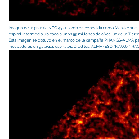
Imagen de la galaxia NGC 4321, también conocida como Messier 100, 
espiral intermedia ubicada a unos 55 millones de años luz de la Tierr
Esta imagen se obtuvo en el marco de la campaña PHANGS-ALMA para
incubadoras en galaxias espirales. Créditos: ALMA (ESO/NAOJ/NRA