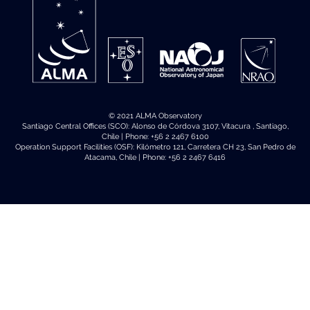
© 2021 ALMA Observatory
Santiago Central Offices (SCO): Alonso de Córdova 3107, Vitacura , Santiago,
Chile | Phone: +56 2 2467 6100
Operation Support Facilities (OSF): Kilómetro 121, Carretera CH 23, San Pedro de
Atacama, Chile | Phone: +56 2 2467 6416