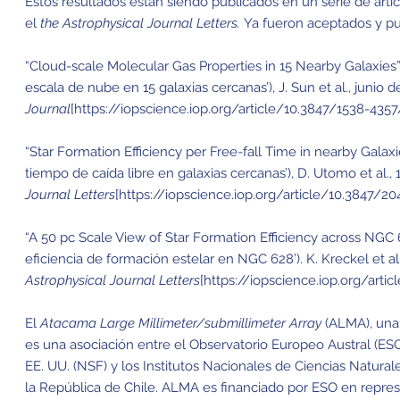
Estos resultados están siendo publicados en un serie de artí
el
the Astrophysical Journal Letters.
Ya fueron aceptados y pu
“Cloud-scale Molecular Gas Properties in 15 Nearby Galaxies
escala de nube en 15 galaxias cercanas’), J. Sun et al., junio d
Journal
[https://iopscience.iop.org/article/10.3847/1538-435
“Star Formation Efficiency per Free-fall Time in nearby Galaxi
tiempo de caída libre en galaxias cercanas’), D. Utomo et al., 
Journal Letters
[https://iopscience.iop.org/article/10.3847/2
“A 50 pc Scale View of Star Formation Efficiency across NGC 6
eficiencia de formación estelar en NGC 628’). K. Kreckel et al
Astrophysical Journal Letters
[https://iopscience.iop.org/art
El
Atacama Large Millimeter/submillimeter Array
(ALMA), una 
es una asociación entre el Observatorio Europeo Austral (ES
EE. UU. (NSF) y los Institutos Nacionales de Ciencias Natur
la República de Chile. ALMA es financiado por ESO en repre