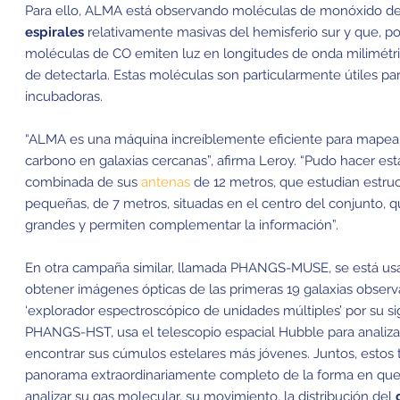
Para ello, ALMA está observando moléculas de monóxido de
espirales
relativamente masivas del hemisferio sur y que, por
moléculas de CO emiten luz en longitudes de onda milimétri
de detectarla. Estas moléculas son particularmente útiles pa
incubadoras.
“ALMA es una máquina increíblemente eficiente para mapear
carbono en galaxias cercanas”, afirma Leroy. “Pudo hacer est
combinada de sus
antenas
de 12 metros, que estudian estruc
pequeñas, de 7 metros, situadas en el centro del conjunto, 
grandes y permiten complementar la información”.
En otra campaña similar, llamada PHANGS-MUSE, se está us
obtener imágenes ópticas de las primeras 19 galaxias obse
‘explorador espectroscópico de unidades múltiples’ por su sig
PHANGS-HST, usa el telescopio espacial Hubble para analizar 
encontrar sus cúmulos estelares más jóvenes. Juntos, estos 
panorama extraordinariamente completo de la forma en que l
analizar su gas molecular, su movimiento, la distribución del