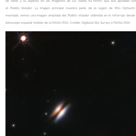
de canto y su aspecto en las imágenes de luz visible ha hecho que sea apodado co
el
Platillo Volador
. La imagen principal muestra parte de la región de Rho Ophiuchi 
insertada, vemos una imagen ampliada del Platillo Volador obtenida en el infrarrojo desde
telescopio espacial Hubble de la NASA/ESA. Crédito: Digitized Sky Survey 2/NASA/ESA