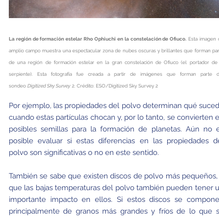
La región de formación estelar Rho Ophiuchi en la constelación de Ofiuco.
Esta imagen 
amplio campo muestra una espectacular zona de nubes oscuras y brillantes que forman pa
de una región de formación estelar en la gran constelación de Ofiuco (el portador de 
serpiente). Esta fotografía fue creada a partir de imágenes que forman parte d
sondeo
Digitized Sky Survey
2. Crédito: ESO/Digitized Sky Survey 2
Por ejemplo, las propiedades del polvo determinan qué suce
cuando estas partículas chocan y, por lo tanto, se convierten 
posibles semillas para la formación de planetas. Aún no 
posible evaluar si estas diferencias en las propiedades d
polvo son significativas o no en este sentido.
También se sabe que existen discos de polvo más pequeños,
que las bajas temperaturas del polvo también pueden tener 
importante impacto en ellos. Si estos discos se compon
principalmente de granos más grandes y fríos de lo que 