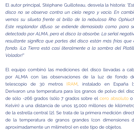
El autor principal, Stéphane Guilloteau, desvela la historia:
"Es
disco no se observa contra un cielo negro y vacío. En cambi
vemos su silueta frente al brillo de la nebulosa Rho Ophiuch
Este resplandor difuso se extiende demasiado como para s
detectado por ALMA, pero el disco la absorbe. La señal negati
resultante significa que partes del disco están más frías que 
fondo. ¡La Tierra está casi literalmente a la sombra del Platil
Volador!"
El equipo combinó las mediciones del disco llevadas a ca
por ALMA con las observaciones de la luz de fondo d
telescopio de 30 metros
IRAM
, instalado en España [1
Derivaron una temperatura para los granos de polvo del dis
de sólo -266 grados (sólo 7 grados sobre el
cero absoluto
o
Kelvin) a una distancia de unos 15.000 millones de kilómetr
de la estrella central [2]. Se trata de la primera medición direc
de la temperatura de granos grandes (con dimensiones 
aproximadamente un milímetro) en este tipo de objetos.