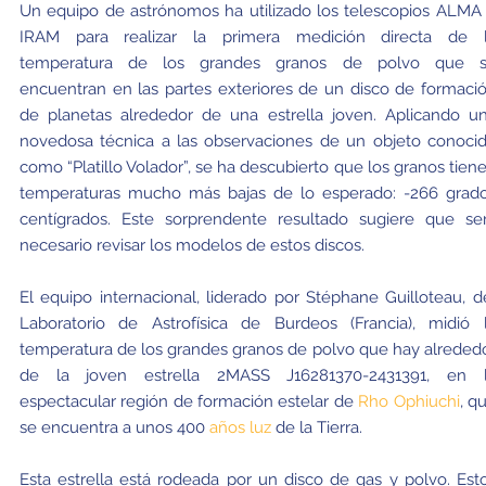
Un equipo de astrónomos ha utilizado los telescopios ALMA
IRAM para realizar la primera medición directa de 
temperatura de los grandes granos de polvo que 
encuentran en las partes exteriores de un disco de formaci
de planetas alrededor de una estrella joven. Aplicando u
novedosa técnica a las observaciones de un objeto conoci
como “Platillo Volador”, se ha descubierto que los granos tien
temperaturas mucho más bajas de lo esperado: -266 grad
centígrados. Este sorprendente resultado sugiere que se
necesario revisar los modelos de estos discos.
El equipo internacional, liderado por Stéphane Guilloteau, d
Laboratorio de Astrofísica de Burdeos (Francia), midió 
temperatura de los grandes granos de polvo que hay alreded
de la joven estrella 2MASS J16281370-2431391, en 
espectacular región de formación estelar de
Rho Ophiuchi
, q
se encuentra a unos 400
años luz
de la Tierra.
Esta estrella está rodeada por un disco de gas y polvo. Est