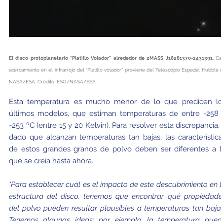
El disco protoplanetario “Platillo Volador” alrededor de 2MASS J16281370-2431391.
Es
acercamiento en el infrarrojo del “Platillo volador” proviene del Telescopio Espacial Hubble
NASA/ESA. Crédito: ESO/NASA/ESA
Esta temperatura es mucho menor de lo que predicen l
últimos modelos, que estiman temperaturas de entre -258
-253 ºC (entre 15 y 20 Kelvin). Para resolver esta discrepancia,
dado que alcanzan temperaturas tan bajas, las característic
de estos grandes granos de polvo deben ser diferentes a 
que se creía hasta ahora.
"Para establecer cuál es el impacto de este descubrimiento en 
estructura del disco, tenemos que encontrar qué propiedad
del polvo pueden resultar plausibles a temperaturas tan baja
Tenemos algunas ideas: por ejemplo, la temperatura pue