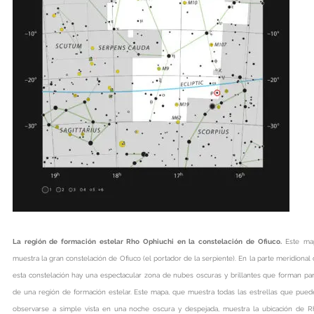
La región de formación estelar Rho Ophiuchi en la constelación de Ofiuco.
Este ma
muestra la gran constelación de Ofiuco (el portador de la serpiente). En la parte meridional
esta constelación hay una espectacular zona de nubes oscuras y brillantes que forman pa
de una región de formación estelar. Este mapa, que muestra todas las estrellas que pue
observarse a simple vista en una noche oscura y despejada, muestra la ubicación de R