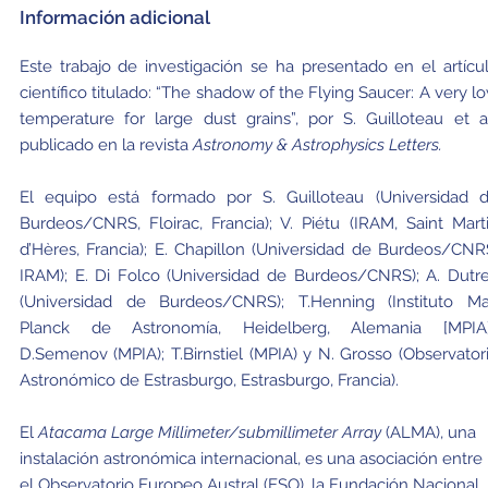
Información adicional
Este trabajo de investigación se ha presentado en el artícu
científico titulado: “The shadow of the Flying Saucer: A very l
temperature for large dust grains”, por S. Guilloteau et al
publicado en la revista
Astronomy & Astrophysics Letters.
El equipo está formado por S. Guilloteau (Universidad 
Burdeos/CNRS, Floirac, Francia); V. Piétu (IRAM, Saint Mart
d’Hères, Francia); E. Chapillon (Universidad de Burdeos/CNR
IRAM); E. Di Folco (Universidad de Burdeos/CNRS); A. Dutr
(Universidad de Burdeos/CNRS); T.Henning (Instituto M
Planck de Astronomía, Heidelberg, Alemania [MPIA]
D.Semenov (MPIA); T.Birnstiel (MPIA) y N. Grosso (Observator
Astronómico de Estrasburgo, Estrasburgo, Francia).
El
Atacama Large Millimeter/submillimeter Array
(ALMA), una
instalación astronómica internacional, es una asociación entre
el Observatorio Europeo Austral (ESO), la Fundación Nacional