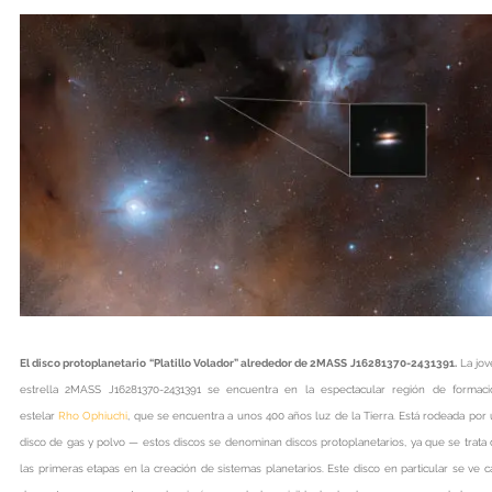
El disco protoplanetario “Platillo Volador” alrededor de 2MASS J16281370-2431391.
La jov
estrella 2MASS J16281370-2431391 se encuentra en la espectacular región de formaci
estelar
Rho Ophiuchi
, que se encuentra a unos 400 años luz de la Tierra. Está rodeada por
disco de gas y polvo — estos discos se denominan discos protoplanetarios, ya que se trata
las primeras etapas en la creación de sistemas planetarios. Este disco en particular se ve c