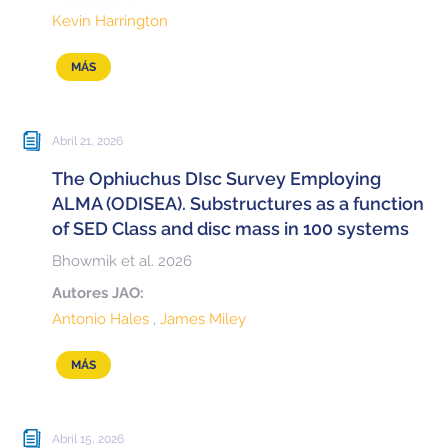
Educación y Divulgación
Programa
Kevin Harrington
Slack de conferencia
MÁS
Información para expositores
Grabaciones
Abril 21, 2026
The Ophiuchus DIsc Survey Employing
Logística de carteles
ALMA (ODISEA). Substructures as a function
Eventos
of SED Class and disc mass in 100 systems
Bhowmik et al. 2026
Personas
Autores JAO:
Expositores
Información de viaje / logística
Antonio Hales
James Miley
SOC / LOC
Lugar y Alojamiento
Registro
MÁS
Asistentes
Transporte
Noticias
Dónde comer
Declaración de privacidad
Abril 15, 2026