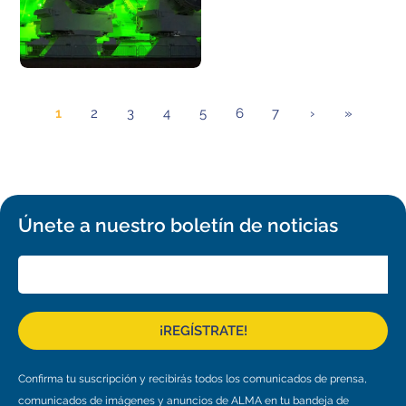
1
2
3
4
5
6
7
›
»
Únete a nuestro boletín de noticias
¡REGÍSTRATE!
Confirma tu suscripción y recibirás todos los comunicados de prensa,
comunicados de imágenes y anuncios de ALMA en tu bandeja de