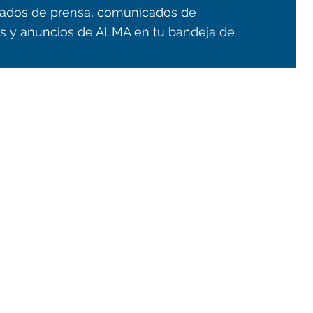
ados de prensa, comunicados de
 y anuncios de ALMA en tu bandeja de
© 2021 ALMA Observatory
órdova 3107, Vitacura , Santiago, Chile | Phone: +56 2 2467 6100
tera CH 23, San Pedro de Atacama, Chile | Phone: +56 2 2467 6416