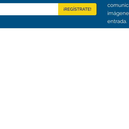
comunic
¡REGÍSTRATE!
imágenes
entrada.
Outreach
tos de ALMA
Recursos Descargables
a ALMA
Tours Virtuales
o
Contáctanos
de ALMA
Santiago Central Offices (SCO): Alonso de C
Operation Support Facilities (OSF): Kilómetro 121, Carre