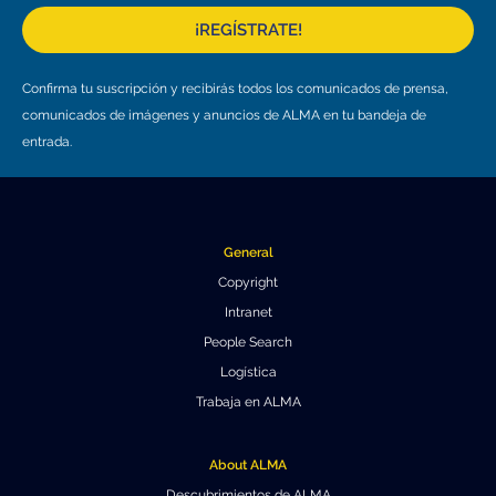
Educación y Divulgación
Programa
¡REGÍSTRATE!
Slack de conferencia
Confirma tu suscripción y recibirás todos los comunicados de prensa,
Información para expositores
comunicados de imágenes y anuncios de ALMA en tu bandeja de
entrada.
Grabaciones
Logística de carteles
Eventos
General
Copyright
Personas
Intranet
Expositores
Información de viaje / logística
People Search
Logística
SOC / LOC
Lugar y Alojamiento
Registro
Trabaja en ALMA
Asistentes
Transporte
Noticias
About ALMA
Dónde comer
Declaración de privacidad
Descubrimientos de ALMA