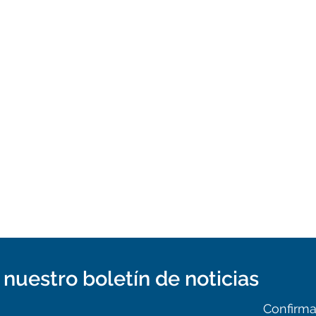
nuestro boletín de noticias
Confirma 