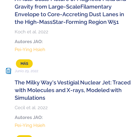
Educación y Divulgación
Programa
Gravity from Large-ScaleFilamentary
Envelope to Core-Accreting Dust Lanes in
Slack de conferencia
the High-MassStar-Forming Region W51
Información para expositores
Koch et al. 2022
Autores JAO:
Grabaciones
Pei-Ying Hsieh
Logística de carteles
MÁS
Eventos
Junio 29, 2022
Personas
The Milky Way's Vestigial Nuclear Jet: Traced
with Molecules and X-rays, Modeled with
Expositores
Información de viaje / logística
Simulations
SOC / LOC
Lugar y Alojamiento
Registro
Cecil et al. 2022
Autores JAO:
Asistentes
Transporte
Noticias
Pei-Ying Hsieh
Dónde comer
Declaración de privacidad