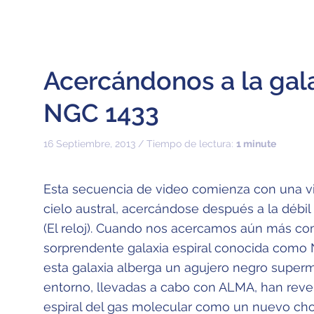
Acercándonos a la gala
NGC 1433
16 Septiembre, 2013 / Tiempo de lectura:
1 minute
Esta secuencia de video comienza con una v
cielo austral, acercándose después a la débi
(El reloj). Cuando nos acercamos aún más c
sorprendente galaxia espiral conocida como N
esta galaxia alberga un agujero negro super
entorno, llevadas a cabo con ALMA, han reve
espiral del gas molecular como un nuevo chor