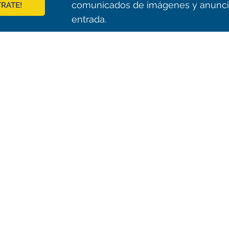
comunicados de imágenes y anunci
TRATE!
entrada.
© 2021 ALMA Observatory
órdova 3107, Vitacura , Santiago, Chile | Phone: +56 2 2467 6100
tera CH 23, San Pedro de Atacama, Chile | Phone: +56 2 2467 6416