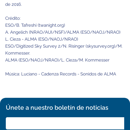
Educación y Divulgación
Programa
de 2016.
Slack de conferencia
Crédito:
ESO/B. Tafreshi (twanight.org)
Información para expositores
A. Angelich (NRAO/AUI/NSF)/ALMA (ESO/NAOJ/NRAO)
L. Cieza - ALMA (ESO/NAOJ/NRAO)
Grabaciones
ESO/Digitized Sky Survey 2/N. Risinger (skysurvey.org)/M.
Logística de carteles
Kornmesser.
ALMA (ESO/NAOJ/NRAO)/L. Cieza/M. Kornmesser
Eventos
Música: Luciano - Cadenza Records - Sonidos de ALMA
Personas
Expositores
Información de viaje / logística
SOC / LOC
Lugar y Alojamiento
Registro
Únete a nuestro boletín de noticias
Asistentes
Transporte
Noticias
Dónde comer
Declaración de privacidad