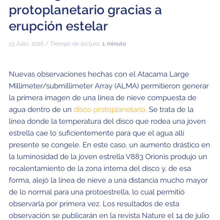
Equipo Científico JAO
Colegios
protoplanetario gracias a
Capacidades
Beneficios para la Comunidad
Nuestra cultura
ALMA Kids
Tour virtual – 360°
En vivo desde Chajnantor
Visitantes
Radioastronomía para Profesores
Prensa
erupción estelar
Campo Profundo
Tecnologías
Chile: Capital Astronómica
Inmunidades
ALMA: una organización basada en datos
Equipo humano
Tour virtual – Charlas
Sonidos de ALMA
Destacados Ciencia JAO
Descargas
B-rolls
13 Julio, 2016 / Tiempo de lectura:
1 minute
Formación de galaxias tempranas
Antenas
Cómo se gestionan las observaciones con ALMA
Investigación en Chile
Directorio ALMA
Siglas del sitio
Copyright
Publicaciones JAO
Glosario
Solicita una Entrevista
Nuevas observaciones hechas con el Atacama Large
Formación de estrellas y planetas
Receptores
Fondo para el Desarrollo de la Astronomía Chilena
Administración de JAO
Eventos y Reuniones JAO
Tours virtuales
ALMA en los Medios
Millimeter/submillimeter Array (ALMA) permitieron generar
Detección de planetas extrasolares en formación
Fibra óptica
Recursos Humanos y Tecnología
Comités ALMA
la primera imagen de una línea de nieve compuesta de
Artículos Científicos Destacados
Tour virtual – Charlas
Serie Animada: #WAWUA
Visitas de Prensa
agua dentro de un
disco protoplanetario.
Se trata de la
Estrellas
Correlacionador
Colaboración con Universidades
Miembros de ASAC
Equipo Científico JAO
línea donde la temperatura del disco que rodea una joven
Portal de Ciencia ALMA
Tour virtual – 360
Cómics: Las Aventuras de Talma
Tours virtuales
estrella cae lo suficientemente para que el agua allí
El Sol
Interferometría
Astroinformática
Los trabajadores de ALMA
Portal de Ciencia ALMA (NAOJ)
Centros Regionales de ALMA (ARC)
Visitas Educacionales
Tour virtual – Charlas
Ficha básica de ALMA
presente se congele. En este caso, un aumento drástico en
la luminosidad de la joven estrella V883 Orionis produjo un
Estrellas evolucionadas
Transportadores
Medicina de Altura
Portal de Ciencia ALMA (NRAO)
ARC Asia Oriental
Publica tus resultados en la prensa
Solicitud de charlas de astrónomos y/o ingenieros
Tour virtual – 360
recalentamiento de la zona interna del disco y, de esa
Polvo y moléculas en el espacio (Astroquímica)
Infraestructura de Telecomunicaciones
forma, alejó la línea de nieve a una distancia mucho mayor
Portal de Ciencia ALMA (ESO)
ARC América del Norte
Plantillas Power Point ALMA
Ficha básica de ALMA
de lo normal para una protoestrella, lo cual permitió
Apoyo a la Comunidad Local
observarla por primera vez. Los resultados de esta
ARC Europa
Conferencia ALMA a 10 años
observación se publicarán en la revista Nature el 14 de julio