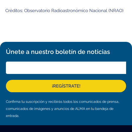
Educación y Divulgación
Programa
Créditos: Observatorio Radioastronómico Nacional (NRAO)
Slack de conferencia
Información para expositores
Grabaciones
Únete a nuestro boletín de noticias
Logística de carteles
Eventos
Personas
¡REGÍSTRATE!
Expositores
Información de viaje / logística
Confirma tu suscripción y recibirás todos los comunicados de prensa,
SOC / LOC
Lugar y Alojamiento
Registro
comunicados de imágenes y anuncios de ALMA en tu bandeja de
Asistentes
Transporte
Noticias
entrada.
Dónde comer
Declaración de privacidad