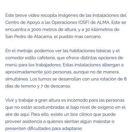
Equipo Científico JAO
Colegios
Capacidades
Beneficios para la Comunidad
Nuestra cultura
ALMA Kids
Tour virtual – 360°
En vivo desde Chajnantor
Visitantes
Radioastronomía para Profesores
Prensa
Este breve video recopila imágenes de las instalaciones del
Campo Profundo
Tecnologías
Chile: Capital Astronómica
Inmunidades
ALMA: una organización basada en datos
Equipo humano
Tour virtual – Charlas
Sonidos de ALMA
Centro de Apoyo a las Operaciones (OSF) de ALMA. Este se
Destacados Ciencia JAO
Descargas
B-rolls
encuentra a 3000 metros de altura, y a 30 kilómetros de
Formación de galaxias tempranas
Antenas
Cómo se gestionan las observaciones con ALMA
Investigación en Chile
Directorio ALMA
Siglas del sitio
Copyright
San Pedro de Atacama, el pueblo mas cercano.
Publicaciones JAO
Glosario
Solicita una Entrevista
Formación de estrellas y planetas
Receptores
Fondo para el Desarrollo de la Astronomía Chilena
Administración de JAO
Eventos y Reuniones JAO
Tours virtuales
ALMA en los Medios
En el metraje, podemos ver las habitaciones básicas y el
comedor estilo cafetería, que ofrece distintas opciones de
Detección de planetas extrasolares en formación
Fibra óptica
Recursos Humanos y Tecnología
Comités ALMA
Artículos Científicos Destacados
Tour virtual – Charlas
Serie Animada: #WAWUA
Visitas de Prensa
menú para los trabajadores. Estas instalaciones albergan a
Estrellas
Correlacionador
Colaboración con Universidades
Miembros de ASAC
Equipo Científico JAO
aproximadamente 500 personas, aunque no de manera
Portal de Ciencia ALMA
Tour virtual – 360
Cómics: Las Aventuras de Talma
Tours virtuales
simultánea. Los turnos se desarrollan con una rotación de 8
El Sol
Interferometría
Astroinformática
Los trabajadores de ALMA
días de terreno y 7 de descanso.
Portal de Ciencia ALMA (NAOJ)
Centros Regionales de ALMA (ARC)
Visitas Educacionales
Tour virtual – Charlas
Ficha básica de ALMA
Estrellas evolucionadas
Transportadores
Medicina de Altura
Portal de Ciencia ALMA (NRAO)
ARC Asia Oriental
Publica tus resultados en la prensa
Solicitud de charlas de astrónomos y/o ingenieros
Tour virtual – 360
Vivir y trabajar a gran altura es incómodo para las personas
que no están acostumbradas al bajo nivel de oxígeno en el
Polvo y moléculas en el espacio (Astroquímica)
Infraestructura de Telecomunicaciones
Portal de Ciencia ALMA (ESO)
ARC América del Norte
Plantillas Power Point ALMA
Ficha básica de ALMA
aire de aquí. Para ello, existe un box clínico que puede
Apoyo a la Comunidad Local
proveer asistencia a quienes sientan algún malestar o
ARC Europa
Conferencia ALMA a 10 años
presenten dificultades para adaptarse.