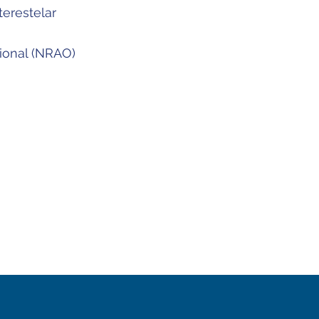
erestelar
ional (NRAO)