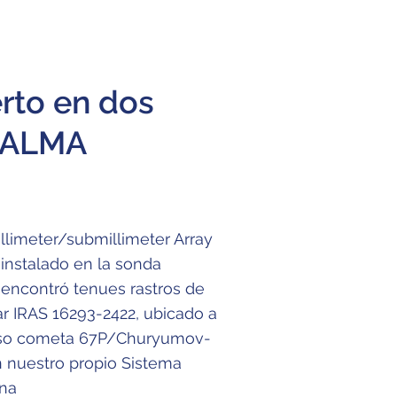
rto en dos
r ALMA
llimeter/submillimeter Array
 instalado en la sonda
encontró tenues rastros de
r IRAS 16293-2422, ubicado a
moso cometa 67P/Churyumov-
 nuestro propio Sistema
una