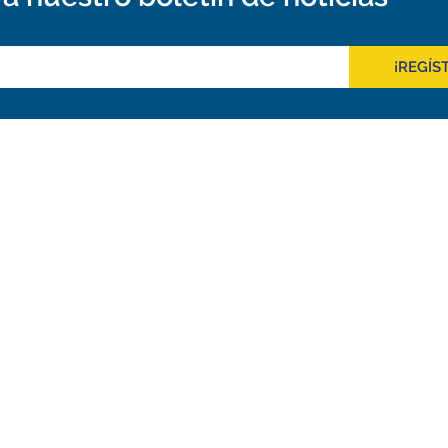
¡REGÍS
Outreach
tos de ALMA
Recursos Descargables
a ALMA
Tours Virtuales
o
Contáctanos
de ALMA