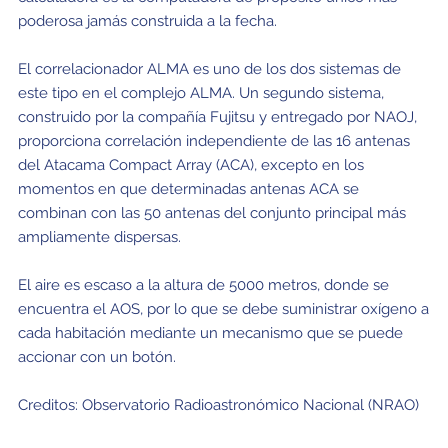
Educación y Divulgación
Programa
poderosa jamás construida a la fecha.
Slack de conferencia
El correlacionador ALMA es uno de los dos sistemas de
este tipo en el complejo ALMA. Un segundo sistema,
Información para expositores
construido por la compañía Fujitsu y entregado por NAOJ,
Grabaciones
proporciona correlación independiente de las 16 antenas
del Atacama Compact Array (ACA), excepto en los
Logística de carteles
momentos en que determinadas antenas ACA se
combinan con las 50 antenas del conjunto principal más
Eventos
ampliamente dispersas.
Personas
El aire es escaso a la altura de 5000 metros, donde se
Expositores
Información de viaje / logística
encuentra el AOS, por lo que se debe suministrar oxígeno a
cada habitación mediante un mecanismo que se puede
SOC / LOC
Lugar y Alojamiento
Registro
accionar con un botón.
Asistentes
Transporte
Noticias
Creditos: Observatorio Radioastronómico Nacional (NRAO)
Dónde comer
Declaración de privacidad