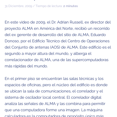
Equipo Científico JAO
Colegios
31 Diciembre, 2009 / Tiempo de lectura:
2 minutes
Capacidades
Beneficios para la Comunidad
Nuestra cultura
ALMA Kids
Tour virtual – 360°
En vivo desde Chajnantor
Visitantes
Radioastronomía para Profesores
Prensa
Campo Profundo
Tecnologías
Chile: Capital Astronómica
Inmunidades
ALMA: una organización basada en datos
Equipo humano
Tour virtual – Charlas
Sonidos de ALMA
Destacados Ciencia JAO
Descargas
B-rolls
En este video de 2009, el Dr. Adrian Russell, ex director del
proyecto ALMA en América del Norte, recibió un recorrido
Formación de galaxias tempranas
Antenas
Cómo se gestionan las observaciones con ALMA
Investigación en Chile
Directorio ALMA
Siglas del sitio
Copyright
Publicaciones JAO
Glosario
Solicita una Entrevista
del ex gerente de desarrollo del sitio de ALMA, Eduardo
Formación de estrellas y planetas
Receptores
Fondo para el Desarrollo de la Astronomía Chilena
Administración de JAO
Donoso, por el Edificio Técnico del Centro de Operaciones
Eventos y Reuniones JAO
Tours virtuales
ALMA en los Medios
del Conjunto de antenas (AOS) de ALMA. Este edificio es el
Detección de planetas extrasolares en formación
Fibra óptica
Recursos Humanos y Tecnología
Comités ALMA
segundo a mayor altura del mundo, y alberga el
Artículos Científicos Destacados
Tour virtual – Charlas
Serie Animada: #WAWUA
Visitas de Prensa
correlacionador de ALMA, una de las supercomputadoras
Estrellas
Correlacionador
Colaboración con Universidades
Miembros de ASAC
Equipo Científico JAO
Portal de Ciencia ALMA
Tour virtual – 360
Cómics: Las Aventuras de Talma
Tours virtuales
más rápidas del mundo.
El Sol
Interferometría
Astroinformática
Los trabajadores de ALMA
Portal de Ciencia ALMA (NAOJ)
Centros Regionales de ALMA (ARC)
Visitas Educacionales
Tour virtual – Charlas
Ficha básica de ALMA
En el primer piso se encuentran las salas técnicas y los
Estrellas evolucionadas
Transportadores
Medicina de Altura
espacios de oficinas, pero el núcleo del edificio es donde
Portal de Ciencia ALMA (NRAO)
ARC Asia Oriental
Publica tus resultados en la prensa
Solicitud de charlas de astrónomos y/o ingenieros
Tour virtual – 360
se ubican la sala de comunicaciones, el correlador y el
Polvo y moléculas en el espacio (Astroquímica)
Infraestructura de Telecomunicaciones
sistema de oscilador local central. El correlador digital
Portal de Ciencia ALMA (ESO)
ARC América del Norte
Plantillas Power Point ALMA
Ficha básica de ALMA
analiza las señales de ALMA y las combina para permitir
Apoyo a la Comunidad Local
ARC Europa
Conferencia ALMA a 10 años
que una computadora forme una imagen. La máquina
calculadora es la computadora de propósito único más