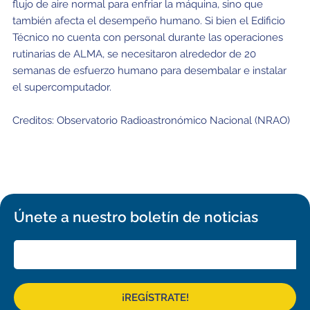
Educación y Divulgación
flujo de aire normal para enfriar la máquina, sino que
Programa
también afecta el desempeño humano. Si bien el Edificio
Técnico no cuenta con personal durante las operaciones
Slack de conferencia
rutinarias de ALMA, se necesitaron alrededor de 20
Información para expositores
semanas de esfuerzo humano para desembalar e instalar
el supercomputador.
Grabaciones
Creditos: Observatorio Radioastronómico Nacional (NRAO)
Logística de carteles
Eventos
Personas
Expositores
Información de viaje / logística
Únete a nuestro boletín de noticias
SOC / LOC
Lugar y Alojamiento
Registro
Asistentes
Transporte
Noticias
¡REGÍSTRATE!
Dónde comer
Declaración de privacidad