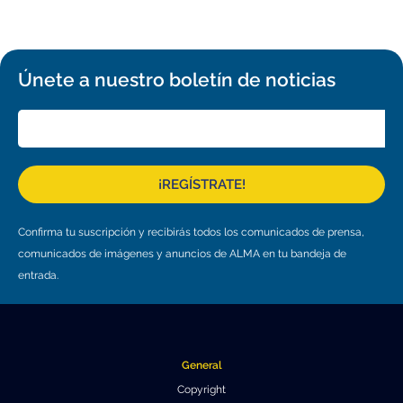
Educación y Divulgación
Programa
Slack de conferencia
Únete a nuestro boletín de noticias
Información para expositores
Grabaciones
Logística de carteles
¡REGÍSTRATE!
Eventos
Confirma tu suscripción y recibirás todos los comunicados de prensa,
Personas
comunicados de imágenes y anuncios de ALMA en tu bandeja de
entrada.
Expositores
Información de viaje / logística
SOC / LOC
Lugar y Alojamiento
Registro
Asistentes
Transporte
Noticias
General
Dónde comer
Declaración de privacidad
Copyright